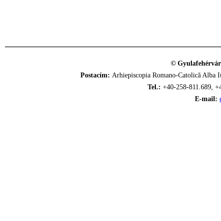
© Gyulafehérvár
Postacím:
Arhiepiscopia Romano-Catolică Alba Iu
Tel.:
+40-258-811.689, +
E-mail: