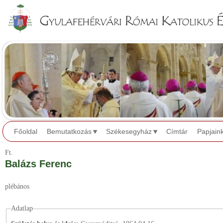
Jump to navigation
Főoldal
Bemutatkozás
Székesegyház
Címtár
Papjain
Ft.
Balázs Ferenc
plébános
Adatlap