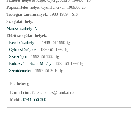
Születés helye és ideje:
Gyergyóditró, 1964.04.16
Papszentelés helye:
Gyulafehérvár, 1989.06.25
Teológiai tanulmányok:
1983-1989 – SIS
Szolgálati hely:
Marosvásárhely IV.
Előző szolgálati helyek:
-
Kézdivásárhely I.
-
1989
-től
1990
-ig
-
Gyimesközéplok
-
1990
-től
1992
-ig
-
Szászrégen
-
1992
-től
1993
-ig
-
Kolozsvár - Szent Mihály
-
1993
-től
1997
-ig
-
Szentdemeter
-
1997
-től
2010
-ig
Elérhetőség
E-mail cím:
ferenc.balazs@romkat.ro
Mobil:
0744-556.360