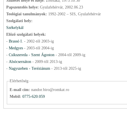
Születés helye és ideje:
Zetelaka, 1973.10.30
Papszentelés helye:
Gyulafehérvár, 2002.06.23
Teológiai tanulmányok:
1992-2002 – SIS, Gyulafehérvár
Szolgálati hely:
Székelykál
Előző szolgálati helyek:
-
Brassó I.
-
2002
-től
2003
-ig
-
Medgyes
-
2003
-től
2004
-ig
-
Csíkszereda - Szent Ágoston
-
2004
-től
2009
-ig
-
Alsócsernáton
-
2009
-től
2013
-ig
-
Nagyszeben - Teréziánum
-
2013
-től
2025
-ig
Elérhetőség
E-mail cím:
nandor.biro@romkat.ro
Mobil:
0775-620.059