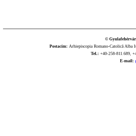
© Gyulafehérvár
Postacím:
Arhiepiscopia Romano-Catolică Alba Iu
Tel.:
+40-258-811.689, +
E-mail: