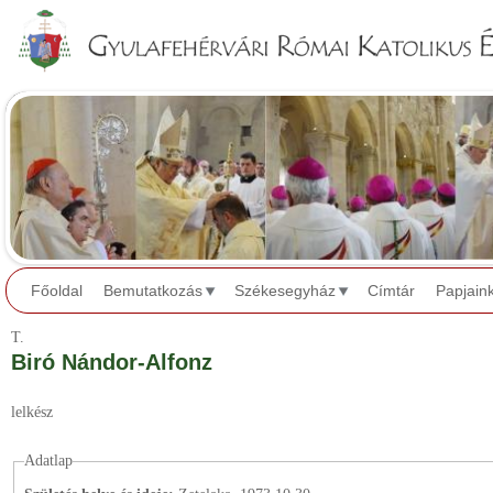
Jump to navigation
Főoldal
Bemutatkozás
Székesegyház
Címtár
Papjain
T.
Biró Nándor-Alfonz
lelkész
Adatlap