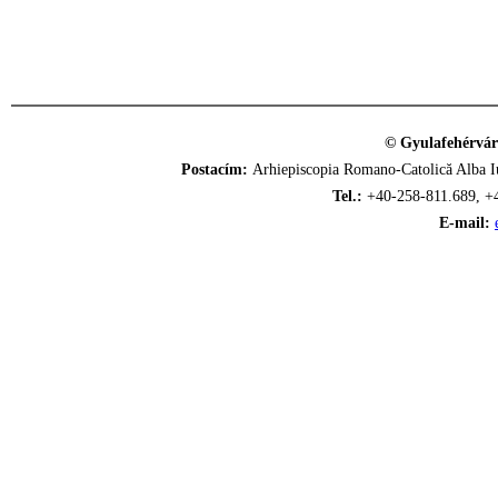
© Gyulafehérvár
Postacím:
Arhiepiscopia Romano-Catolică Alba Iu
Tel.:
+40-258-811.689, +
E-mail: