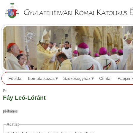
Jump to navigation
Főoldal
Bemutatkozás
Székesegyház
Címtár
Papjain
Ft.
Fáy Leó-Lóránt
plébános
Adatlap