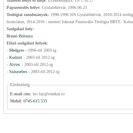
Születés helye és ideje:
Erzsébetbánya, 1971.10.27
Papszentelés helye:
Gyulafehérvár, 1996.06.23
Teológiai tanulmányok:
1990-1996 SIS Gyulafehérvár, 2010-2014 teológiai
licenciátus, 2014-2016 - mesteri fokozat Pasztorális Teológia BBTE- 
Szolgálati hely:
Brassó Bolonya
Előző szolgálati helyek:
-
Medgyes
-
1996
-től
2003
-ig
-
Kudzsir
-
2003
-től
2012
-ig
-
Alvinc
-
2003
-től
2012
-ig
-
Szászsebes
-
2003
-től
2012
-ig
Elérhetőség
E-mail cím:
leo.fay@romkat.ro
Mobil:
0745-615.533