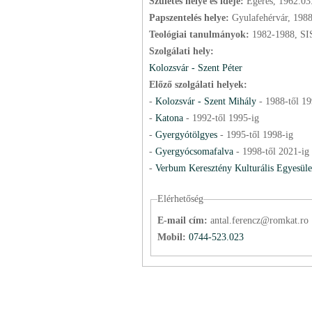
Születés helye és ideje:
Egeres, 1962.03
Papszentelés helye:
Gyulafehérvár, 198
Teológiai tanulmányok:
1982-1988, SI
Szolgálati hely:
Kolozsvár - Szent Péter
Előző szolgálati helyek:
-
Kolozsvár - Szent Mihály
-
1988
-től
19
-
Katona
-
1992
-től
1995
-ig
-
Gyergyótölgyes
-
1995
-től
1998
-ig
-
Gyergyócsomafalva
-
1998
-től
2021
-ig
-
Verbum Keresztény Kulturális Egyesüle
Elérhetőség
E-mail cím:
antal.ferencz@romkat.ro
Mobil:
0744-523.023