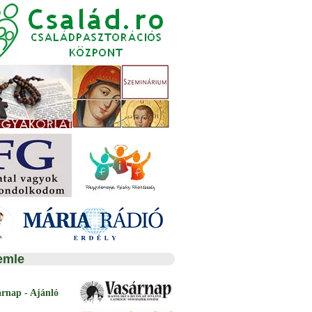
emle
árnap - Ajánló