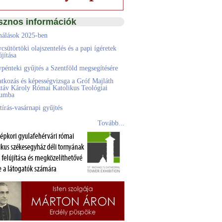
sznos információk
álások 2025-ben
csütörtöki olajszentelés és a papi ígéretek
jítása
pénteki gyűjtés a Szentföld megsegítésére
atkozás és képességvizsga a Gróf Majláth
táv Károly Római Katolikus Teológiai
eumba
tírás-vasárnapi gyűjtés
Tovább...