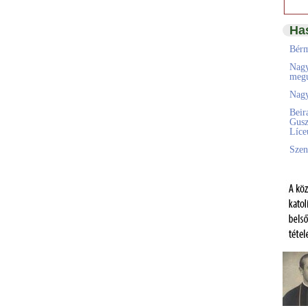
Ha
Bérm
Nagy
megú
Nagy
Beir
Gusz
Líc
Szen