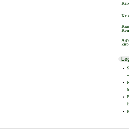
Ker
Kris
Kia
Kön
A gy
kis
Le
–
F
I
K