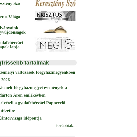
esztény Szó
ztus Világa
dványaink,
yvújdonságok
ulafehérvári
papok lapja
gfrissebb tartalmak
Személyi változások főegyházmegyénkben
 2026
Kiemelt főegyházmegyei események a
Márton Áron emlékévben
elvételi a gyulafehérvári Papnevelő
ntézetbe
ántorvizsga időpontja
továbbiak...