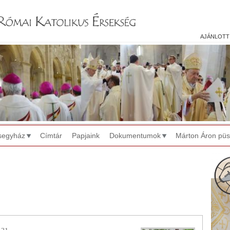
Jump to navigation
ajánlott
segyház
Címtár
Papjaink
Dokumentumok
Márton Áron pü