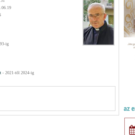
.31
8.06.19
S
93
-ig
t
-
2021
-től
2024
-ig