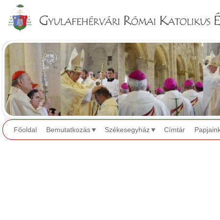
Jump to navigation
Főoldal
Bemutatkozás
Székesegyház
Címtár
Papjain