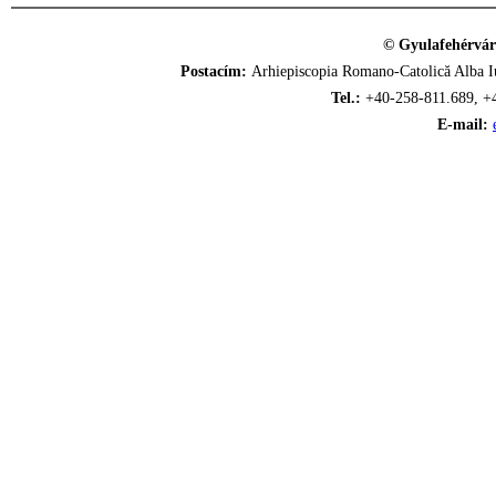
© Gyulafehérvár
Postacím:
Arhiepiscopia Romano-Catolică Alba Iu
Tel.:
+40-258-811.689, +
E-mail: