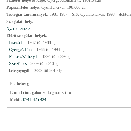
Születés helye és ideje:
Gyergyócsomafalva, 1961.04.29
Papszentelés helye:
Gyulafehérvár, 1987.06.21
Teológiai tanulmányok:
1981-1987 – SIS, Gyulafehérvár; 1998 – doktori
Szolgálati hely:
Nyárádremete
Előző szolgálati helyek:
-
Brassó I.
-
1987
-től
1988
-ig
-
Gyergyóalfalu
-
1988
-től
1994
-ig
-
Marosvásárhely I.
-
1994
-től
2009
-ig
-
Szászfenes
-
2009
-től
2010
-ig
- betegnyugdíj -
2009
-től
2010
-ig
Elérhetőség
E-mail cím:
gabor.kollo@romkat.ro
Mobil:
0741-425.424