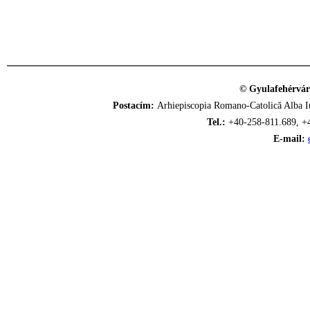
© Gyulafehérvár
Postacím:
Arhiepiscopia Romano-Catolică Alba Iu
Tel.:
+40-258-811.689, +
E-mail: