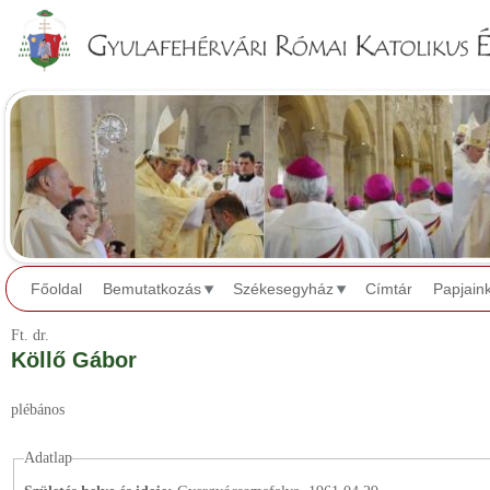
Jump to navigation
Főoldal
Bemutatkozás
Székesegyház
Címtár
Papjain
Ft.
dr.
Köllő Gábor
plébános
Adatlap