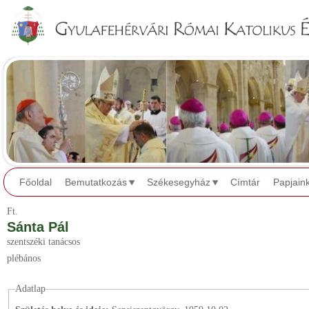
Jump to navigation
Főoldal
Bemutatkozás
Székesegyház
Címtár
Papjain
Ft.
Sánta Pál
szentszéki tanácsos
plébános
Adatlap