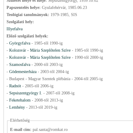
Születés helye és ideje:
Sepsiszentgyörgy, 1959.10.02
Papszentelés helye:
Gyulafehérvár, 1985.06.23
Teológiai tanulmányok:
1979-1985, SIS
Szolgálati hely:
Illyefalva
Előző szolgálati helyek:
-
Györgyfalva
-
1985
-től
1990
-ig
-
Kolozsvár - Mária Szeplőtelen Szíve
-
1985
-től
1990
-ig
-
Kolozsvár - Mária Szeplőtelen Szíve
-
1990
-től
2000
-ig
-
Szamosfalva
-
2000
-től
2003
-ig
-
Gödemesterháza
-
2003
-től
2004
-ig
- Budapest - Magyar Szentek plébánia -
2004
-től
2005
-ig
-
Radnót
-
2005
-től
2006
-ig
-
Sepsiszentgyörgy I.
-
2007
-től
2008
-ig
-
Feketehalom
-
2008
-től
2013
-ig
-
Lemhény
-
2013
-től
2019
-ig
Elérhetőség
E-mail cím:
pal.santa@romkat.ro