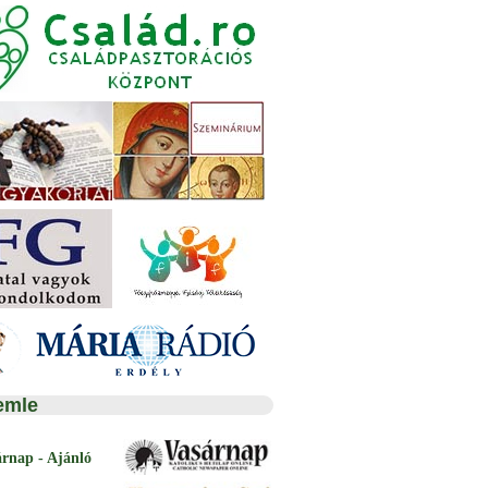
emle
árnap - Ajánló