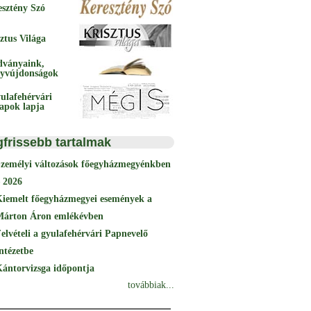
esztény Szó
ztus Világa
dványaink,
yvújdonságok
ulafehérvári
papok lapja
gfrissebb tartalmak
Személyi változások főegyházmegyénkben
 2026
Kiemelt főegyházmegyei események a
Márton Áron emlékévben
elvételi a gyulafehérvári Papnevelő
ntézetbe
ántorvizsga időpontja
továbbiak...