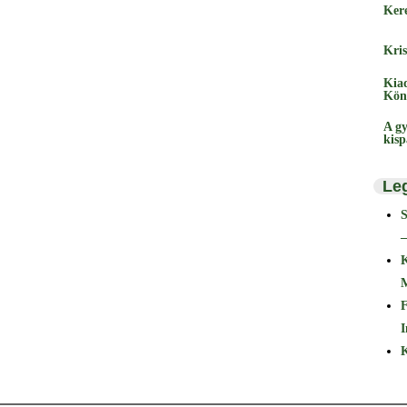
Ker
Kris
Kia
Kön
A gy
kis
Le
–
F
I
K