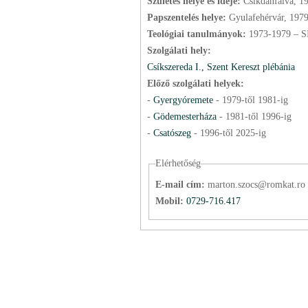
Születés helye és ideje:
Csíkdánfalva, 1
Papszentelés helye:
Gyulafehérvár, 197
Teológiai tanulmányok:
1973-1979 – S
Szolgálati hely:
Csíkszereda I., Szent Kereszt plébánia
Előző szolgálati helyek:
-
Gyergyóremete
-
1979
-től
1981
-ig
-
Gödemesterháza
-
1981
-től
1996
-ig
-
Csatószeg
-
1996
-től
2025
-ig
Elérhetőség
E-mail cím:
marton.szocs@romkat.ro
Mobil:
0729-716.417