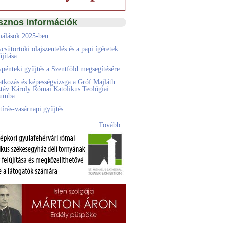
sznos információk
álások 2025-ben
csütörtöki olajszentelés és a papi ígéretek
jítása
pénteki gyűjtés a Szentföld megsegítésére
atkozás és képességvizsga a Gróf Majláth
táv Károly Római Katolikus Teológiai
eumba
tírás-vasárnapi gyűjtés
Tovább...