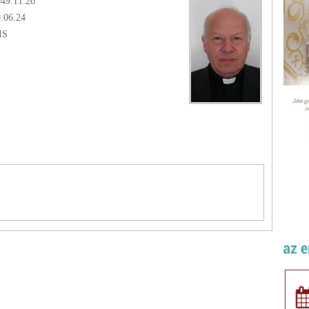
949.11.20
9.06.24
IS