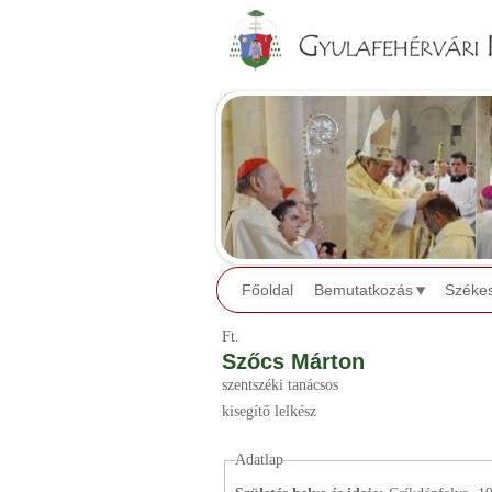
Főoldal
Bemutatkozás
Széke
Ft.
Szőcs Márton
szentszéki tanácsos
kisegítő lelkész
Adatlap