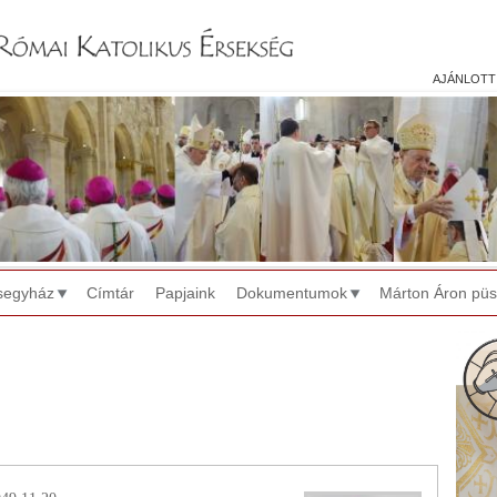
Jump to navigation
ajánlott
segyház
Címtár
Papjaink
Dokumentumok
Márton Áron pü