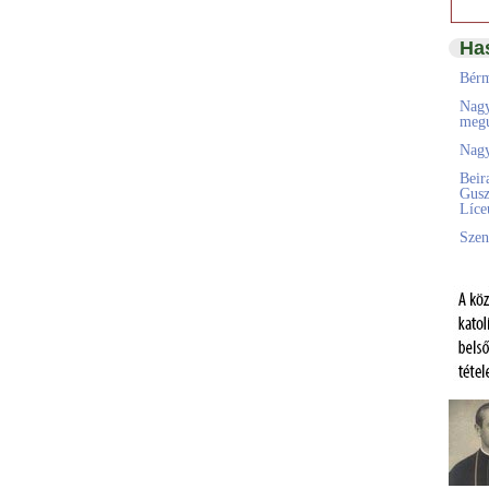
Ha
Bérm
Nagy
megú
Nagy
Beir
Gusz
Líc
Szen