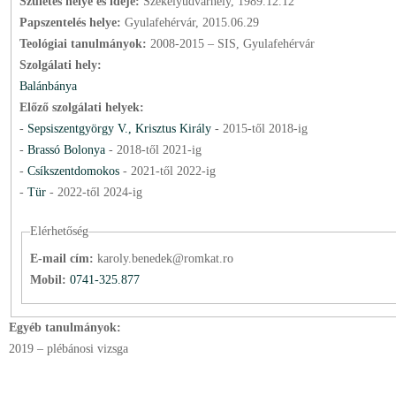
Születés helye és ideje:
Székelyudvarhely, 1989.12.12
Papszentelés helye:
Gyulafehérvár, 2015.06.29
Teológiai tanulmányok:
2008-2015 – SIS, Gyulafehérvár
Szolgálati hely:
Balánbánya
Előző szolgálati helyek:
-
Sepsiszentgyörgy V., Krisztus Király
-
2015
-től
2018
-ig
-
Brassó Bolonya
-
2018
-től
2021
-ig
-
Csíkszentdomokos
-
2021
-től
2022
-ig
-
Tür
-
2022
-től
2024
-ig
Elérhetőség
E-mail cím:
karoly.benedek@romkat.ro
Mobil:
0741-325.877
Egyéb tanulmányok:
2019 – plébánosi vizsga