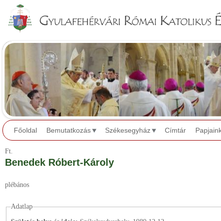
Jump to navigation
Főoldal
Bemutatkozás
Székesegyház
Címtár
Papjain
Ft.
Benedek Róbert-Károly
plébános
Adatlap