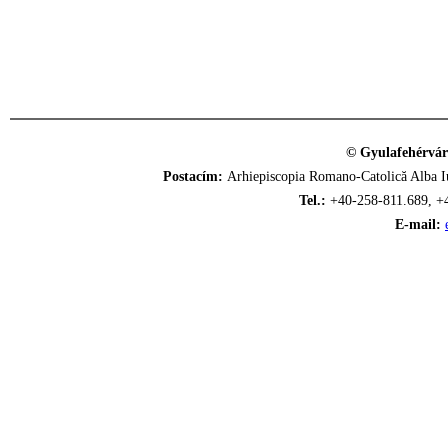
© Gyulafehérvár
Postacím:
Arhiepiscopia Romano-Catolică Alba Iu
Tel.:
+40-258-811.689, +
E-mail: