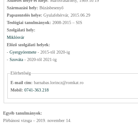
Születés helye és ideje:
Marosvásárhely, 1989.10.19
Származási hely:
Búzásbesenyő
Papszentelés helye:
Gyulafehérvár, 2015.06.29
Teológiai tanulmányok:
2008-2015 – SIS
Szolgálati hely:
Miklósvár
Előző szolgálati helyek:
-
Gyergyóremete
-
2015
-től
2020
-ig
-
Szováta
-
2020
-től
2021
-ig
Elérhetőség
E-mail cím:
barnabas.lorincz@romkat.ro
Mobil:
0741-363.218
Egyéb tanulmányok:
Plébánosi vizsga – 2019. november 14.