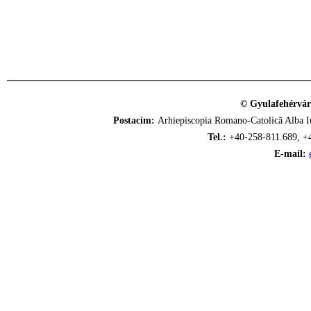
© Gyulafehérvár
Postacím:
Arhiepiscopia Romano-Catolică Alba Iu
Tel.:
+40-258-811.689, +
E-mail: