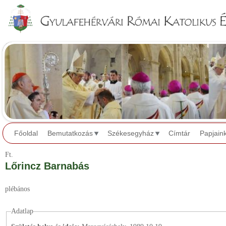
Jump to navigation
Főoldal
Bemutatkozás
Székesegyház
Címtár
Papjain
Ft.
Lőrincz Barnabás
plébános
Adatlap