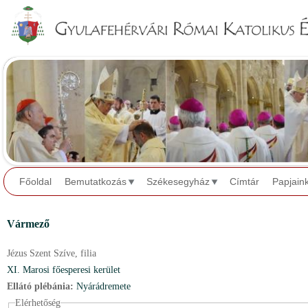
Jump to navigation
Főoldal
Bemutatkozás
Székesegyház
Címtár
Papjain
Vármező
Jézus Szent Szíve,
filia
XI. Marosi főesperesi kerület
Ellátó plébánia:
Nyárádremete
Elérhetőség