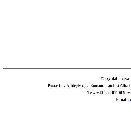
© Gyulafehérvár
Postacím:
Arhiepiscopia Romano-Catolică Alba Iu
Tel.:
+40-258-811.689, +
E-mail: