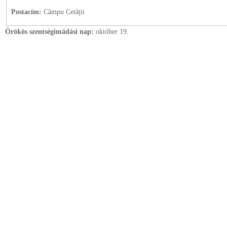
Postacím:
Câmpu Cetății
Örökös szentségimádási nap:
október
19.