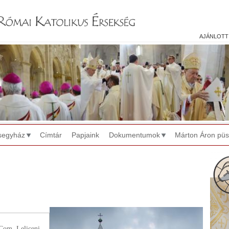
Jump to navigation
ajánlott
segyház
Címtár
Papjaink
Dokumentumok
Márton Áron pü
Com. Leliceni,