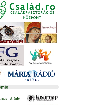
emle
árnap - Ajánló