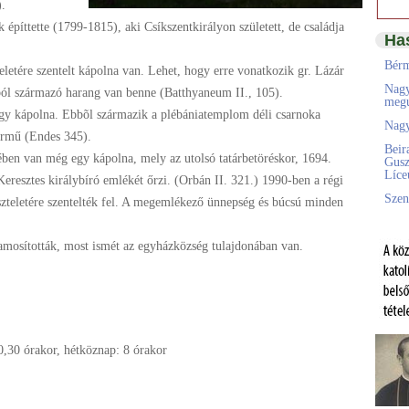
).
píttette (1799-1815), aki Csíkszentkirályon született, de családja
Ha
Bérm
letére szentelt kápolna van. Lehet, hogy erre vonatkozik gr. Lázár
Nagy
ól származó harang van benne (Batthyaneum II., 105).
megú
egy kápolna. Ebbõl származik a plébániatemplom déli csarnoka
Nagy
rmű (Endes 345).
Beir
ében van még egy kápolna, mely az utolsó tatárbetöréskor, 1694.
Gusz
Líc
eresztes királybíró emlékét őrzi. (Orbán II. 321.) 1990-ben a régi
Szen
iszteletére szentelték fel. A megemlékező ünnepség és búcsú minden
lamosították, most ismét az egyházközség tulajdonában van.
0,30 órakor, hétköznap: 8 órakor