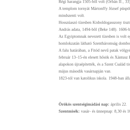
Régi harangja 1505-ből volt (Orbán II., 33
A templom tornyát Mártonffy József püspök é
mindszenti volt.
Hosszúaszó tízesben Kisboldogasszony tiszte
András adata, 1494-bõl (Beke 148). 1606-b
Az Egyiptomnak nevezett tízesben is volt 
homlokzatán látható Szentháromság dombo
A falu határában, a Fitód nevű patak völgy
február 13–15-én elesett hősök és Xántusz K
alapokon újraépítették, és a Szent Család t
május második vasárnapján van.
1823-tól van katolikus iskola. 1948-ban ál
Örökös szentségimádási nap:
április
22.
Szentmisék:
vasár- és ünnepnap: 8,30 és 1