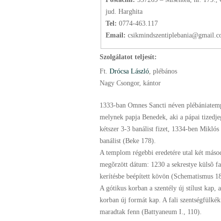
jud. Harghita
Tel:
0774-463.117
Email:
csikmindszentiplebania@gmail.
Szolgálatot teljesít:
Ft.
Drócsa László
, plébános
Nagy Csongor, kántor
1333-ban Omnes Sancti néven plébániatem
melynek papja Benedek, aki a pápai tizedje
kétszer 3-3 banálist fizet, 1334-ben Miklós
banálist (Beke 178).
A templom régebbi eredetére utal két máso
megõrzött dátum: 1230 a sekrestye külsõ fa
kerítésbe beépített kövön (Schematismus 1
A gótikus korban a szentély új stílust kap, 
korban új formát kap. A fali szentségfülkék
maradtak fenn (Battyaneum I., 110).