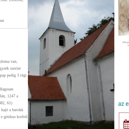
com
ploma van,
gyzék szerint
 pap pedig 3 régi
dlagosan
lán, 1247 a
882, 61).
a hajó a barokk
 e gótikus korból