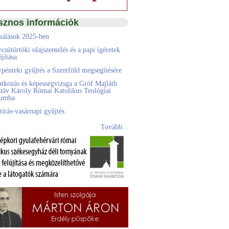
sznos információk
álások 2025-ben
csütörtöki olajszentelés és a papi ígéretek
jítása
pénteki gyűjtés a Szentföld megsegítésére
atkozás és képességvizsga a Gróf Majláth
táv Károly Római Katolikus Teológiai
eumba
tírás-vasárnapi gyűjtés
Tovább...