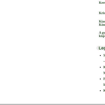
Ker
Kris
Kia
Kön
A gy
kis
Le
–
F
I
K