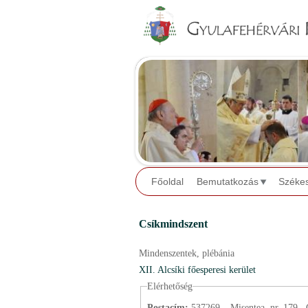
Főoldal
Bemutatkozás
Széke
Csíkmindszent
Mindenszentek,
plébánia
XII. Alcsíki főesperesi kerület
Elérhetőség
Postacím:
537269 – Misentea, nr. 179., 