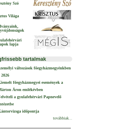
esztény Szó
ztus Világa
dványaink,
yvújdonságok
ulafehérvári
papok lapja
gfrissebb tartalmak
Személyi változások főegyházmegyénkben
 2026
Kiemelt főegyházmegyei események a
Márton Áron emlékévben
elvételi a gyulafehérvári Papnevelő
ntézetbe
ántorvizsga időpontja
továbbiak...