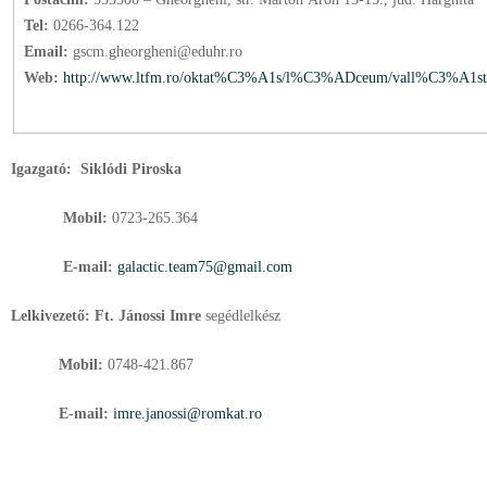
Tel:
0266-364.122
Email:
gscm.gheorgheni@eduhr.ro
Web:
http://www.ltfm.ro/oktat%C3%A1s/l%C3%ADceum/vall%C3%A1st
Igazgató:
Siklódi Piroska
Mobil:
0723-265.364
E-mail:
g
alactic.team75@gmail.com
Lelkivezető: Ft. Jánossi Imre
segédlelkész
Mobil:
0748-421.867
E-mail:
imre.janossi@romkat.ro