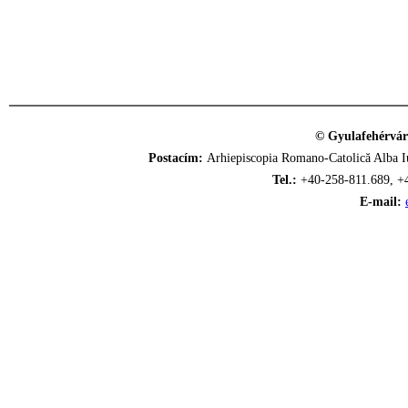
© Gyulafehérvár
Postacím:
Arhiepiscopia Romano-Catolică Alba Iu
Tel.:
+40-258-811.689, +
E-mail: