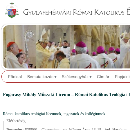
Jump to navigation
Főoldal
Bemutatkozás
Székesegyház
Címtár
Papjain
Fogarasy Mihály Műszaki Líceum – Római Katolikus Teológiai 
Római katolikus teológiai líceumok, tagozatok és kollégiumok
Elérhetőség
Postacím:
535500 – Gheorgheni, str. Márton Áron 13-15., jud. Harghita