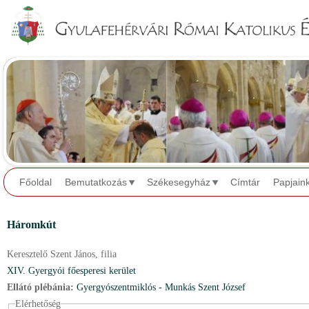
Jump to navigation
Főoldal
Bemutatkozás
Székesegyház
Címtár
Papjain
Háromkút
Keresztelő Szent János,
filia
XIV. Gyergyói főesperesi kerület
Ellátó plébánia:
Gyergyószentmiklós - Munkás Szent József
Elérhetőség