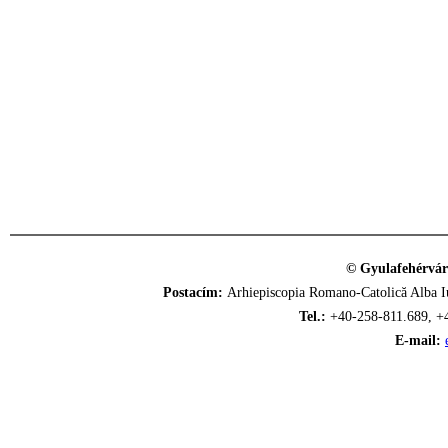
© Gyulafehérvár
Postacím:
Arhiepiscopia Romano-Catolică Alba Iu
Tel.:
+40-258-811.689, +
E-mail: