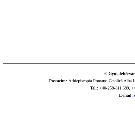
© Gyulafehérvár
Postacím:
Arhiepiscopia Romano-Catolică Alba Iu
Tel.:
+40-258-811.689, +
E-mail: