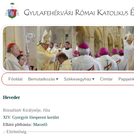
Jump to navigation
Főoldal
Bemutatkozás
Székesegyház
Címtár
Papjain
Heveder
Rózsafüzér Királynõje,
filia
XIV. Gyergyói főesperesi kerület
Ellátó plébánia:
Marosfő
Elérhetőség