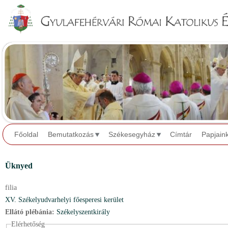
Jump to navigation
Főoldal
Bemutatkozás
Székesegyház
Címtár
Papjain
Üknyed
filia
XV. Székelyudvarhelyi főesperesi kerület
Ellátó plébánia:
Székelyszentkirály
Elérhetőség