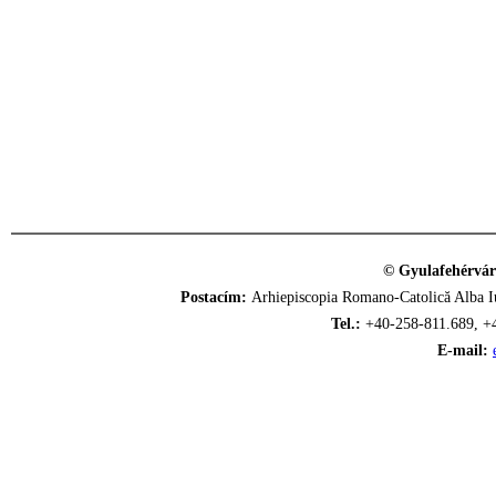
© Gyulafehérvár
Postacím:
Arhiepiscopia Romano-Catolică Alba Iu
Tel.:
+40-258-811.689, +
E-mail: