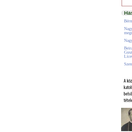
Ha
Bérm
Nagy
megú
Nagy
Beir
Gusz
Líc
Szen