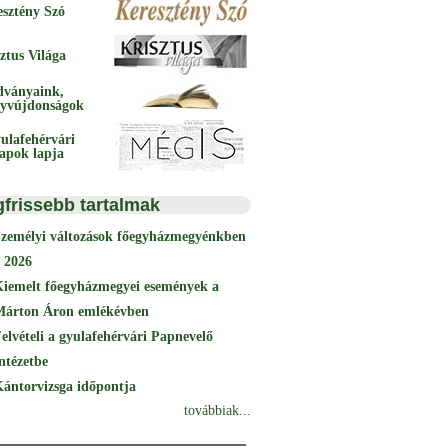
esztény Szó
ztus Világa
dványaink,
yvújdonságok
ulafehérvári
papok lapja
gfrissebb tartalmak
Személyi változások főegyházmegyénkben
 2026
Kiemelt főegyházmegyei események a
Márton Áron emlékévben
elvételi a gyulafehérvári Papnevelő
ntézetbe
ántorvizsga időpontja
továbbiak...