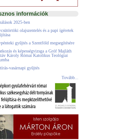
sznos információk
álások 2025-ben
csütörtöki olajszentelés és a papi ígéretek
jítása
pénteki gyűjtés a Szentföld megsegítésére
atkozás és képességvizsga a Gróf Majláth
táv Károly Római Katolikus Teológiai
eumba
tírás-vasárnapi gyűjtés
Tovább...