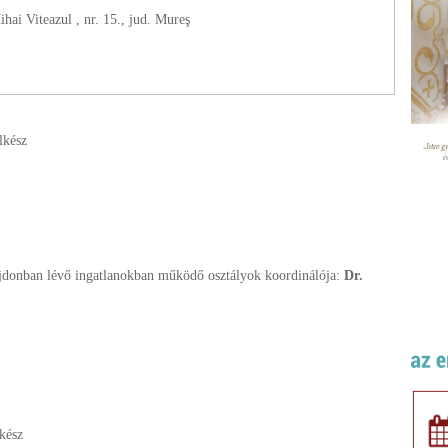
hai Viteazul , nr. 15., jud. Mureş
elkész
lajdonban lévő ingatlanokban működő osztályok koordinálója:
Dr.
lkész