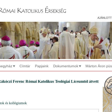
Jump to navigation
ajánlott
segyház
Címtár
Papjaink
Dokumentumok
Márton Áron pü
Rákóczi Ferenc Római Katolikus Teológiai Líceumtól átvett
atok és kollégiumok