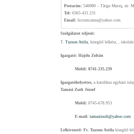
Postacím:
540080 – Târgu Mureş, str. Mi
Tel:
0365-431.231
Email:
licromcatms@yahoo.com
Szolgálatot teljesít:
T.
Tuzson Attila
, kisegítő lelkész
, , iskolal
Igazgató: Hajdu Zoltán
Mobil: 0741-235.239
Igazgatóhelyettes,
a katolikus egyházi tu
Tamási Zsolt József
Mobil:
0745-678.953
E-mail:
tamasizsolt@yahoo.com
Lelkivezető: Ft. Tuzson Attila
kisegítő le