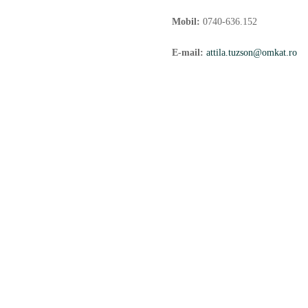
Mobil:
0740-636.152
E-mail:
a
ttila.tuzson@omkat.ro