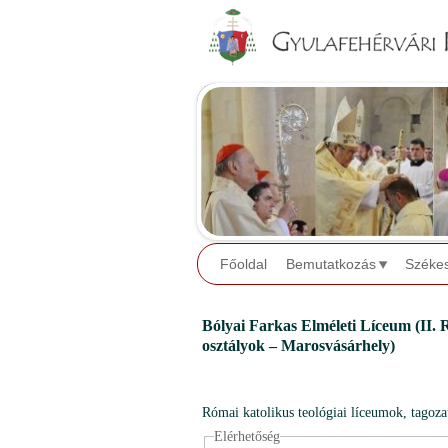
Főoldal
Bemutatkozás
Széke
Bólyai Farkas Elméleti Líceum (II. 
osztályok – Marosvásárhely)
Római katolikus teológiai líceumok, tagoz
Elérhetőség