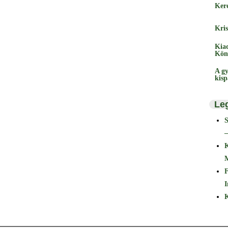
Ker
Kris
Kia
Kön
A gy
kis
Le
–
F
I
K