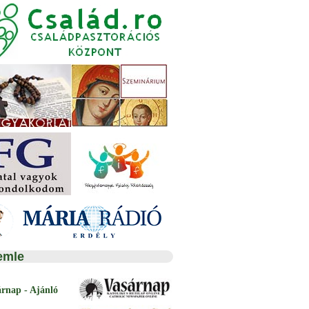
emle
árnap - Ajánló