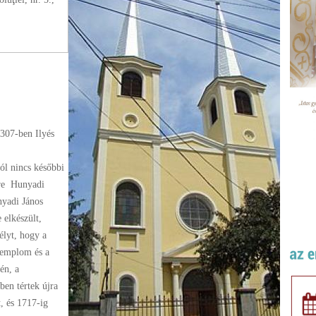
307-ben Ilyés
ól nincs későbbi
ére Hunyadi
nyadi János
 elkészült,
élyt, hogy a
templom és a
én, a
ben tértek újra
, és 1717-ig