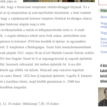
edek pápa az
edte, hogy a ferencesek templomai oltárkiváltsággal bírjanak. Ez a
Ha
l az új templomban új márványfőoltárt készítettek, a fenti rendelet
Bérm
 hogy a vajdahunyadi kolostor templom főoltárát kiváltságos oltárrá
Nagy
ápai határozat alapján meg is tette.
megú
tevékenykedtek a tanítás és lelkipásztorkodás terén is. A rendi
Nagy
ék, s csupán néhányra tehető azon évek száma, amelyekben nem
Beir
mplomot és kolostort 1910-ben kezdték el építeni, és ugyanakkor
Gusz
Líc
m körül. E templomot a Boldogságos Szent Szűz mennybemenetelének
Szen
yváradi püspök 1912. május 26-án (Gróf Mailáth Gusztáv Károly erdélyi
1-ben Angster József és fi ai orgonagyárossal új orgonát építtettek.
llal, huszonöt változattal, két testben építették fel. A ma álló
özött egy előbbi vár helyén. Hunyadi szép csúcsíves kápolnát
s in castro Hunid. 1452-ben új kápolnát építtetett: Capella X Johannis
ött a katolikus iskola, majd később gimnázium is. 1948-ban
 korábban megszűnt.
0, 12, 16 órakor. Hétköznap 7,30; 19 órakor