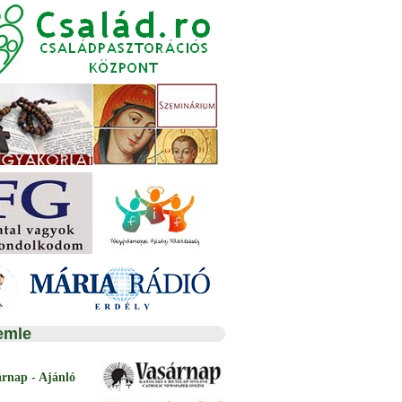
emle
árnap - Ajánló