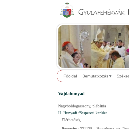
Főoldal
Bemutatkozás
Széke
Vajdahunyad
Nagyboldogasszony,
plébánia
II. Hunyadi főesperesi kerület
Elérhetőség
Postacím:
331128 – Hunedoara, str. Revol