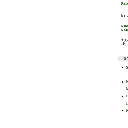
Ker
Kris
Kia
Kön
A gy
kis
Le
–
F
I
K