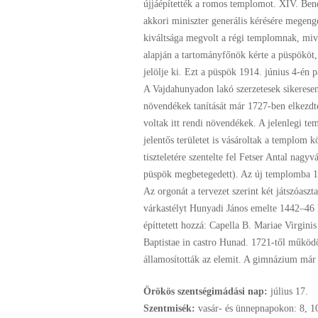
újjáépítették a romos templomot. XIV. Ben
akkori miniszter generális kérésére megeng
kiváltsága megvolt a régi templomnak, mive
alapján a tartományfőnök kérte a püspököt,
jelölje ki. Ezt a püspök 1914. június 4-én p
A Vajdahunyadon lakó szerzetesek sikeresen 
növendékek tanítását már 1727-ben elkezdt
voltak itt rendi növendékek. A jelenlegi te
jelentős területet is vásároltak a templo
tiszteletére szentelte fel Fetser Antal nag
püspök megbetegedett). Az új templomba 191
Az orgonát a tervezet szerint két játszóaszta
várkastélyt Hunyadi János emelte 1442–46 k
építtetett hozzá: Capella B. Mariae Virgini
Baptistae in castro Hunad. 1721-től működ
államosították az elemit. A gimnázium már
Örökös szentségimádási nap:
július
17.
Szentmisék:
vasár- és ünnepnapokon: 8, 1