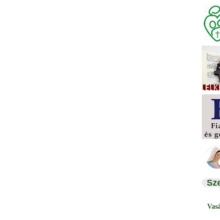
Sz
Vas