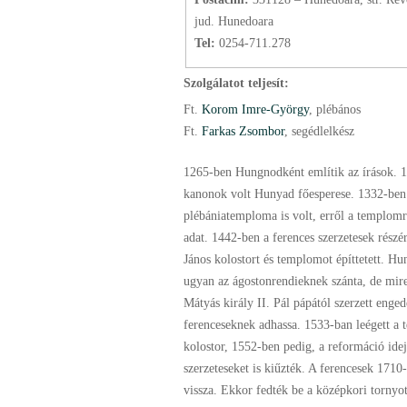
jud. Hunedoara
Tel:
0254-711.278
Szolgálatot teljesít:
Ft.
Korom Imre-György
, plébános
Ft.
Farkas Zsombor
, segédlelkész
1265-ben Hungnodként említik az írások. 1
kanonok volt Hunyad főesperese. 1332-ben
plébániatemploma is volt, erről a templomr
adat. 1442-ben a ferences szerzetesek rész
János kolostort és templomot építtetett. Hu
ugyan az ágostonrendieknek szánta, de mire
Mátyás király II. Pál pápától szerzett enged
ferenceseknek adhassa. 1533-ban leégett a 
kolostor, 1552-ben pedig, a reformáció idej
szerzeteseket is kiűzték. A ferencesek 1710-
vissza. Ekkor fedték be a középkori tornyot