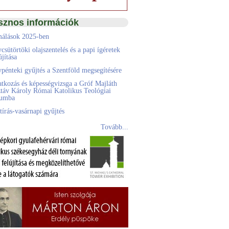
sznos információk
álások 2025-ben
csütörtöki olajszentelés és a papi ígéretek
jítása
pénteki gyűjtés a Szentföld megsegítésére
atkozás és képességvizsga a Gróf Majláth
táv Károly Római Katolikus Teológiai
eumba
tírás-vasárnapi gyűjtés
Tovább...