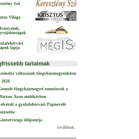
esztény Szó
ztus Világa
dványaink,
yvújdonságok
ulafehérvári
papok lapja
gfrissebb tartalmak
Személyi változások főegyházmegyénkben
 2026
Kiemelt főegyházmegyei események a
Márton Áron emlékévben
elvételi a gyulafehérvári Papnevelő
ntézetbe
ántorvizsga időpontja
továbbiak...