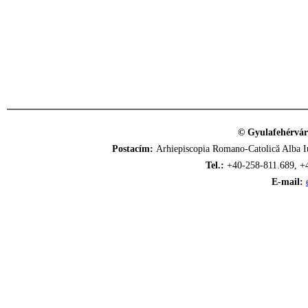
© Gyulafehérvár
Postacím:
Arhiepiscopia Romano-Catolică Alba Iu
Tel.:
+40-258-811.689, +
E-mail: