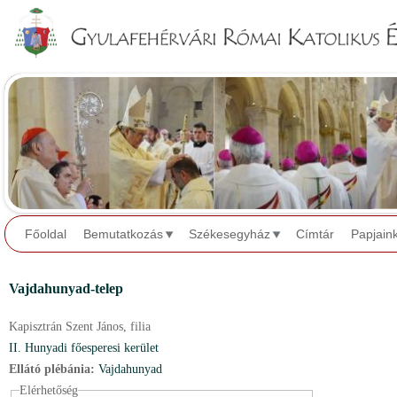
Jump to navigation
Főoldal
Bemutatkozás
Székesegyház
Címtár
Papjain
Vajdahunyad-telep
Kapisztrán Szent János,
filia
II. Hunyadi főesperesi kerület
Ellátó plébánia:
Vajdahunyad
Elérhetőség