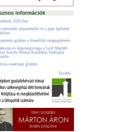
sznos információk
álások 2025-ben
csütörtöki olajszentelés és a papi ígéretek
jítása
pénteki gyűjtés a Szentföld megsegítésére
atkozás és képességvizsga a Gróf Majláth
táv Károly Római Katolikus Teológiai
eumba
tírás-vasárnapi gyűjtés
Tovább...