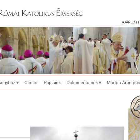
Jump to navigation
ajánlott
segyház
Címtár
Papjaink
Dokumentumok
Márton Áron pü