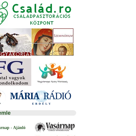
emle
árnap - Ajánló