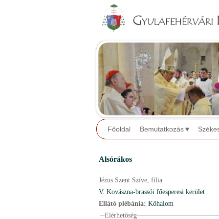
Főoldal
Bemutatkozás
Széke
Alsórákos
Jézus Szent Szíve,
filia
V. Kovászna-brassói főesperesi kerület
Ellátó plébánia:
Kőhalom
Elérhetőség