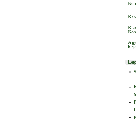
Ker
Kris
Kia
Kön
A gy
kis
Le
–
F
I
K