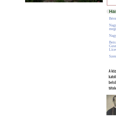
Ha
Bérm
Nagy
megú
Nagy
Beir
Gusz
Líc
Szen