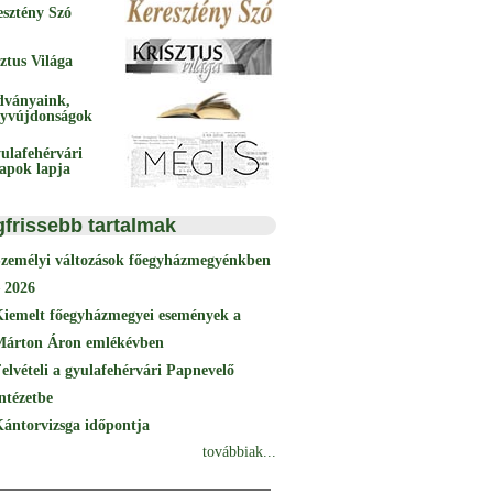
esztény Szó
ztus Világa
dványaink,
yvújdonságok
ulafehérvári
papok lapja
gfrissebb tartalmak
Személyi változások főegyházmegyénkben
 2026
Kiemelt főegyházmegyei események a
Márton Áron emlékévben
elvételi a gyulafehérvári Papnevelő
ntézetbe
ántorvizsga időpontja
továbbiak...