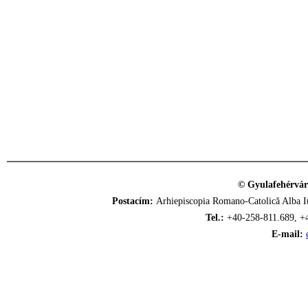
© Gyulafehérvár
Postacím:
Arhiepiscopia Romano-Catolică Alba Iu
Tel.:
+40-258-811.689, +
E-mail: