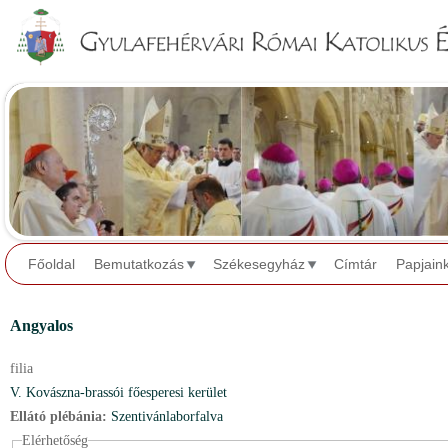
Jump to navigation
Főoldal
Bemutatkozás
Székesegyház
Címtár
Papjain
Angyalos
filia
V. Kovászna-brassói főesperesi kerület
Ellátó plébánia:
Szentivánlaborfalva
Elérhetőség