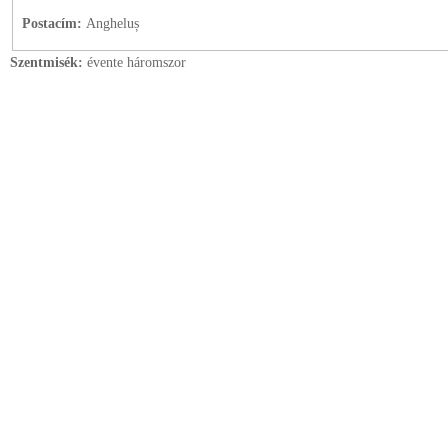
Postacím:
Angheluș
Szentmisék:
évente háromszor