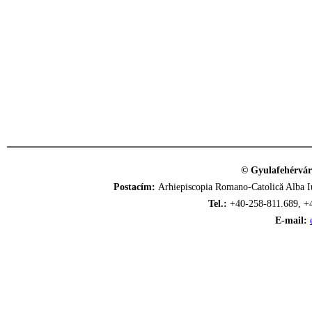
© Gyulafehérvár
Postacím:
Arhiepiscopia Romano-Catolică Alba Iu
Tel.:
+40-258-811.689, +
E-mail: