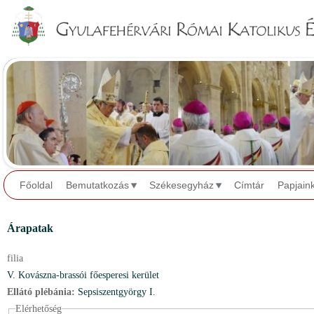
Jump to navigation
Főoldal
Bemutatkozás
Székesegyház
Címtár
Papjain
Árapatak
filia
V. Kovászna-brassói főesperesi kerület
Ellátó plébánia:
Sepsiszentgyörgy I.
Elérhetőség