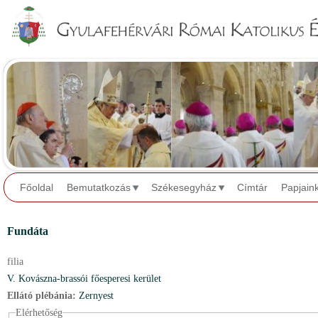
Jump to navigation
Főoldal
Bemutatkozás
Székesegyház
Címtár
Papjain
Fundáta
filia
V. Kovászna-brassói főesperesi kerület
Ellátó plébánia:
Zernyest
Elérhetőség