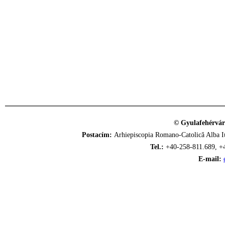
© Gyulafehérvár
Postacím:
Arhiepiscopia Romano-Catolică Alba Iu
Tel.:
+40-258-811.689, +
E-mail: