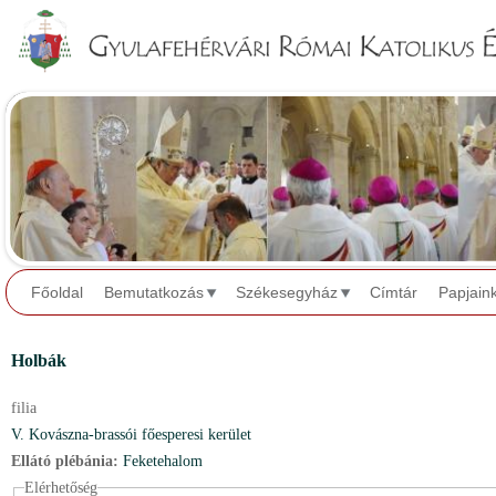
Jump to navigation
Főoldal
Bemutatkozás
Székesegyház
Címtár
Papjain
Holbák
filia
V. Kovászna-brassói főesperesi kerület
Ellátó plébánia:
Feketehalom
Elérhetőség