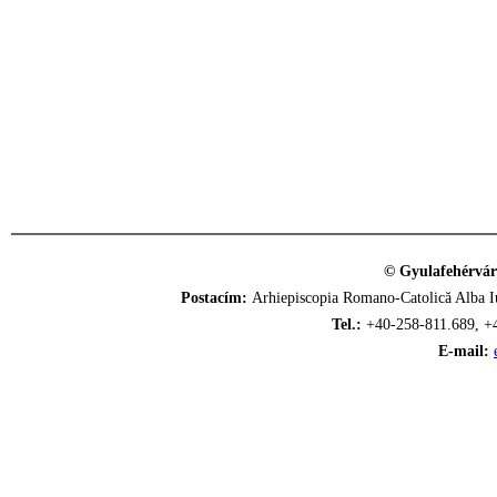
© Gyulafehérvár
Postacím:
Arhiepiscopia Romano-Catolică Alba Iu
Tel.:
+40-258-811.689, +
E-mail: