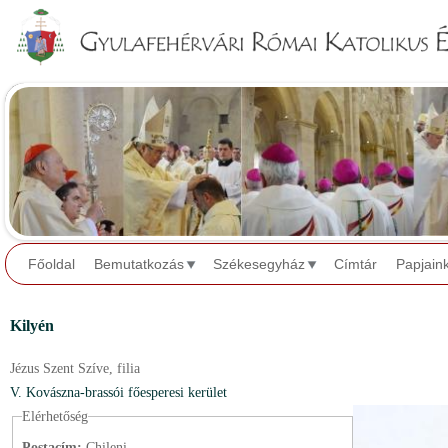
Jump to navigation
Főoldal
Bemutatkozás
Székesegyház
Címtár
Papjain
Kilyén
Jézus Szent Szíve,
filia
V. Kovászna-brassói főesperesi kerület
Elérhetőség
Postacím:
Chileni