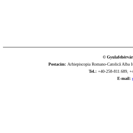
© Gyulafehérvár
Postacím:
Arhiepiscopia Romano-Catolică Alba Iu
Tel.:
+40-258-811.689, +
E-mail: