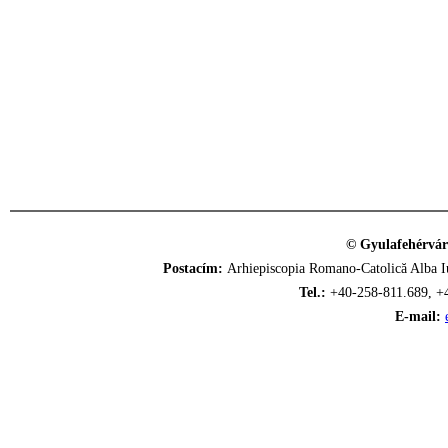
© Gyulafehérvár
Postacím:
Arhiepiscopia Romano-Catolică Alba Iu
Tel.:
+40-258-811.689, +
E-mail: