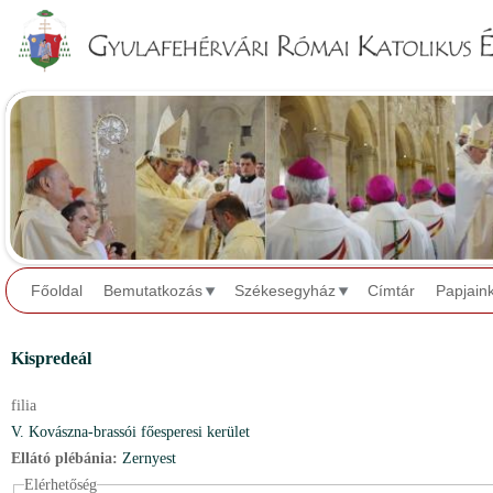
Jump to navigation
Főoldal
Bemutatkozás
Székesegyház
Címtár
Papjain
Kispredeál
filia
V. Kovászna-brassói főesperesi kerület
Ellátó plébánia:
Zernyest
Elérhetőség