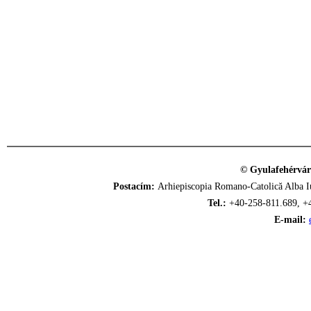
© Gyulafehérvár
Postacím:
Arhiepiscopia Romano-Catolică Alba Iu
Tel.:
+40-258-811.689, +
E-mail: