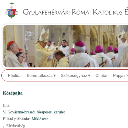
Jump to navigation
Főoldal
Bemutatkozás
Székesegyház
Címtár
Papjain
Középajta
filia
V. Kovászna-brassói főesperesi kerület
Ellátó plébánia:
Miklósvár
Elérhetőség