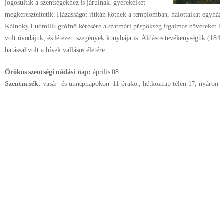
jogosultak a szentségekhez is járulnak, gyerekeiket
megkereszteltetik. Házasságot ritkán kötnek a templomban, halottaikat egyházi
Kálnoky Ludmilla grófnő kérésére a szatmári püspökség irgalmas nővéreket kü
volt óvodájuk, és létezett szegények konyhája is. Áldásos tevékenységük (18
hatással volt a hívek vallásos életére.
Örökös szentségimádási nap:
április
08.
Szentmisék:
vasár- és ünnepnapokon: 11 órakor, hétköznap télen 17, nyáron