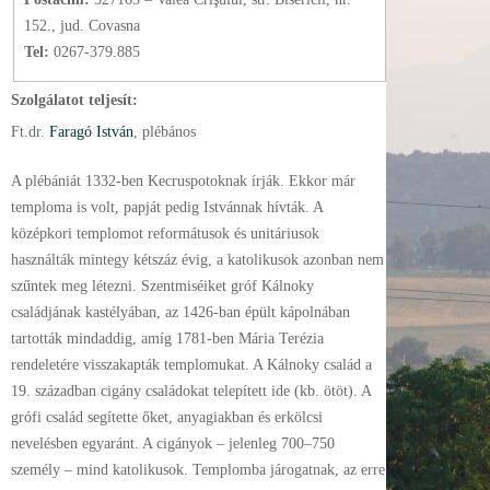
152., jud. Covasna
Tel:
0267-379.885
Szolgálatot teljesít:
Ft.
dr.
Faragó István
, plébános
A plébániát 1332-ben Kecruspotoknak írják. Ekkor már
temploma is volt, papját pedig Istvánnak hívták. A
középkori templomot reformátusok és unitáriusok
használták mintegy kétszáz évig, a katolikusok azonban nem
szűntek meg létezni. Szentmiséiket gróf Kálnoky
családjának kastélyában, az 1426-ban épült kápolnában
tartották mindaddig, amíg 1781-ben Mária Terézia
rendeletére visszakapták templomukat. A Kálnoky család a
19. században cigány családokat telepített ide (kb. ötöt). A
grófi család segítette őket, anyagiakban és erkölcsi
nevelésben egyaránt. A cigányok – jelenleg 700–750
személy – mind katolikusok. Templomba járogatnak, az erre