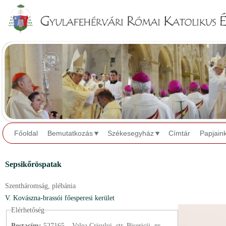
Jump to navigation
Főoldal
Bemutatkozás
Székesegyház
Címtár
Papjain
Sepsikőröspatak
Szentháromság,
plébánia
V. Kovászna-brassói főesperesi kerület
Elérhetőség
Postacím:
527165 – Valea Crişului, str. Bisericii, nr.