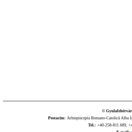
© Gyulafehérvár
Postacím:
Arhiepiscopia Romano-Catolică Alba Iu
Tel.:
+40-258-811.689, +