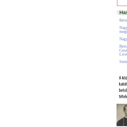
Ha
Bérm
Nagy
megú
Nagy
Beir
Gusz
Líc
Szen