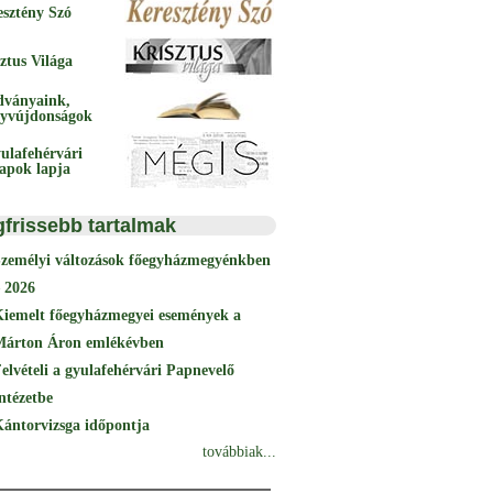
esztény Szó
ztus Világa
dványaink,
yvújdonságok
ulafehérvári
papok lapja
gfrissebb tartalmak
Személyi változások főegyházmegyénkben
 2026
Kiemelt főegyházmegyei események a
Márton Áron emlékévben
elvételi a gyulafehérvári Papnevelő
ntézetbe
ántorvizsga időpontja
továbbiak...