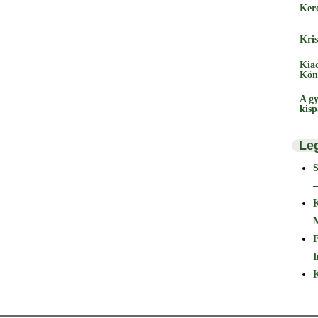
Ker
Kris
Kia
Kön
A gy
kis
Le
–
F
I
K