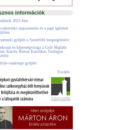
sznos információk
álások 2025-ben
csütörtöki olajszentelés és a papi ígéretek
jítása
pénteki gyűjtés a Szentföld megsegítésére
atkozás és képességvizsga a Gróf Majláth
táv Károly Római Katolikus Teológiai
eumba
tírás-vasárnapi gyűjtés
Tovább...