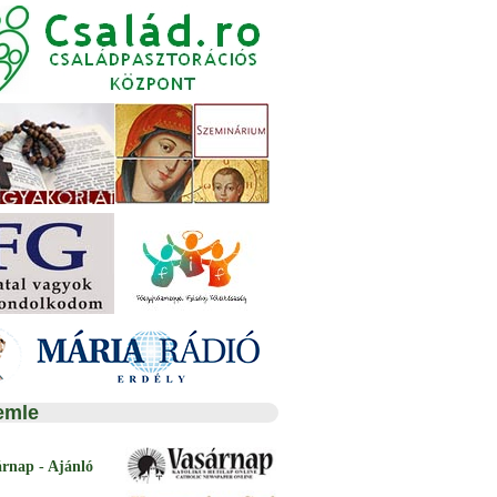
emle
árnap - Ajánló