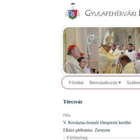
Főoldal
Bemutatkozás
Széke
Törcsvár
filia
V. Kovászna-brassói főesperesi kerület
Ellátó plébánia:
Zernyest
Elérhetőség