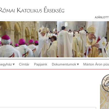
Jump to navigation
ajánlott
segyház
Címtár
Papjaink
Dokumentumok
Márton Áron pü