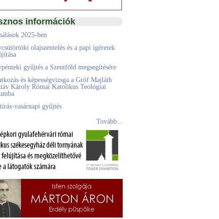
sznos információk
álások 2025-ben
csütörtöki olajszentelés és a papi ígéretek
jítása
pénteki gyűjtés a Szentföld megsegítésére
atkozás és képességvizsga a Gróf Majláth
táv Károly Római Katolikus Teológiai
eumba
tírás-vasárnapi gyűjtés
Tovább...