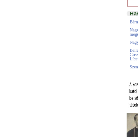
Ha
Bérm
Nagy
megú
Nagy
Beir
Gusz
Líc
Szen