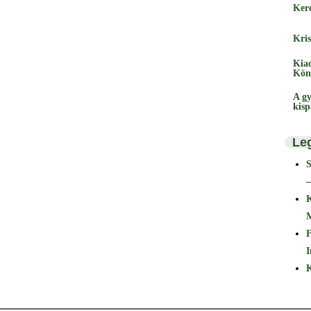
Ker
Kris
Kia
Kön
A gy
kis
Le
–
F
I
K