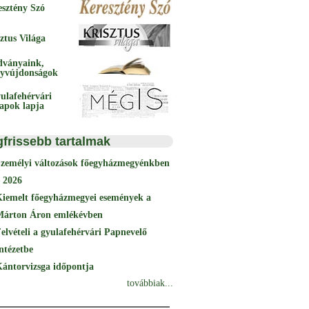
esztény Szó
ztus Világa
dványaink,
yvújdonságok
ulafehérvári
papok lapja
gfrissebb tartalmak
Személyi változások főegyházmegyénkben
 2026
Kiemelt főegyházmegyei események a
Márton Áron emlékévben
elvételi a gyulafehérvári Papnevelő
ntézetbe
ántorvizsga időpontja
továbbiak...