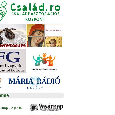
emle
árnap - Ajánló