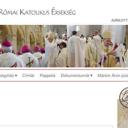
Jump to navigation
ajánlott
segyház
Címtár
Papjaink
Dokumentumok
Márton Áron pü