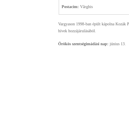
Postacím:
Vârghis
Vargyason 1998-ban épült kápolna Kozák Pa
hívek hozzájárulásából.
Örökös szentségimádási nap:
június
13.