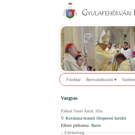
Főoldal
Bemutatkozás
Széke
Vargyas
Páduai Szent Antal,
filia
V. Kovászna-brassói főesperesi kerület
Ellátó plébánia:
Barót
Elérhetőség