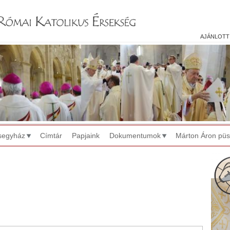
Jump to navigation
ajánlott
segyház
Címtár
Papjaink
Dokumentumok
Márton Áron pü