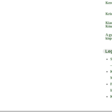
Ker
Kris
Kia
Kön
A gy
kis
Le
–
F
I
K