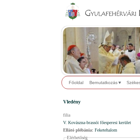
Főoldal
Bemutatkozás
Széke
Vledény
filia
V. Kovászna-brassói főesperesi kerület
Ellátó plébánia:
Feketehalom
Elérhetőség