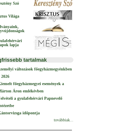
esztény Szó
ztus Világa
dványaink,
yvújdonságok
ulafehérvári
papok lapja
gfrissebb tartalmak
Személyi változások főegyházmegyénkben
 2026
Kiemelt főegyházmegyei események a
Márton Áron emlékévben
elvételi a gyulafehérvári Papnevelő
ntézetbe
ántorvizsga időpontja
továbbiak...