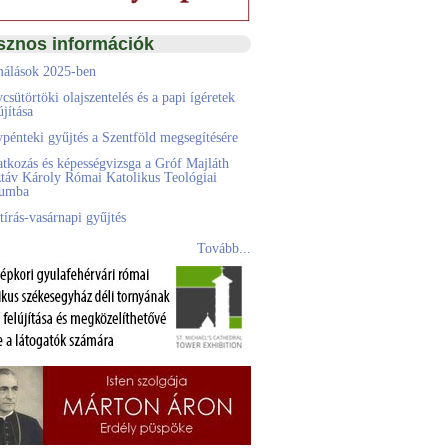
sznos információk
álások 2025-ben
csütörtöki olajszentelés és a papi ígéretek
jítása
pénteki gyűjtés a Szentföld megsegítésére
atkozás és képességvizsga a Gróf Majláth
táv Károly Római Katolikus Teológiai
eumba
tírás-vasárnapi gyűjtés
Tovább...