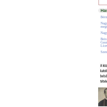
Ha
Bérm
Nagy
megú
Nagy
Beir
Gusz
Líc
Szen