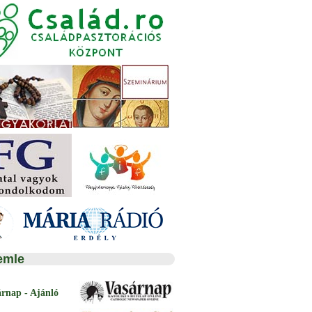
emle
árnap - Ajánló