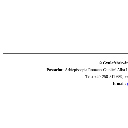
© Gyulafehérvár
Postacím:
Arhiepiscopia Romano-Catolică Alba Iu
Tel.:
+40-258-811.689, +
E-mail: