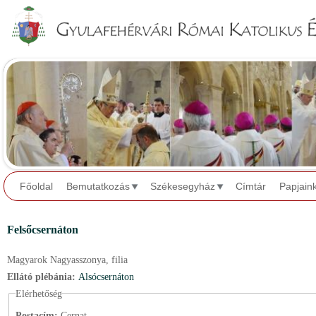
Jump to navigation
Főoldal
Bemutatkozás
Székesegyház
Címtár
Papjain
Felsőcsernáton
Magyarok Nagyasszonya,
filia
Ellátó plébánia:
Alsócsernáton
Elérhetőség
Postacím:
Cernat