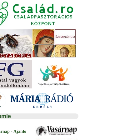
emle
árnap - Ajánló