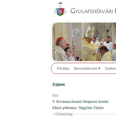
Főoldal
Bemutatkozás
Széke
Zajzon
filia
V. Kovászna-brassói főesperesi kerület
Ellátó plébánia:
Négyfalu-Türkös
Elérhetőség