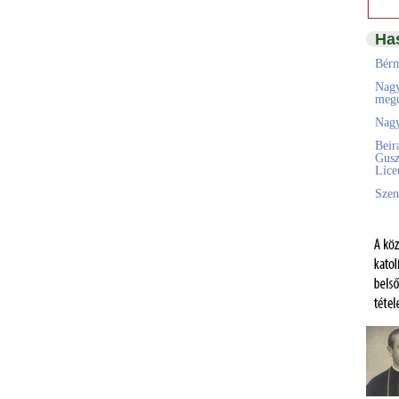
Ha
Bérm
Nagy
megú
Nagy
Beir
Gusz
Líc
Szen