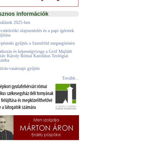
sznos információk
álások 2025-ben
csütörtöki olajszentelés és a papi ígéretek
jítása
pénteki gyűjtés a Szentföld megsegítésére
atkozás és képességvizsga a Gróf Majláth
táv Károly Római Katolikus Teológiai
eumba
tírás-vasárnapi gyűjtés
Tovább...