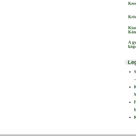
Ker
Kris
Kia
Kön
A gy
kis
Le
–
F
I
K