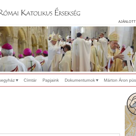
Jump to navigation
ajánlott
segyház
Címtár
Papjaink
Dokumentumok
Márton Áron pü