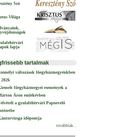
esztény Szó
ztus Világa
dványaink,
yvújdonságok
ulafehérvári
papok lapja
gfrissebb tartalmak
Személyi változások főegyházmegyénkben
 2026
Kiemelt főegyházmegyei események a
Márton Áron emlékévben
elvételi a gyulafehérvári Papnevelő
ntézetbe
ántorvizsga időpontja
továbbiak...