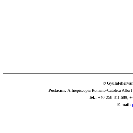
© Gyulafehérvár
Postacím:
Arhiepiscopia Romano-Catolică Alba Iu
Tel.:
+40-258-811.689, +
E-mail: