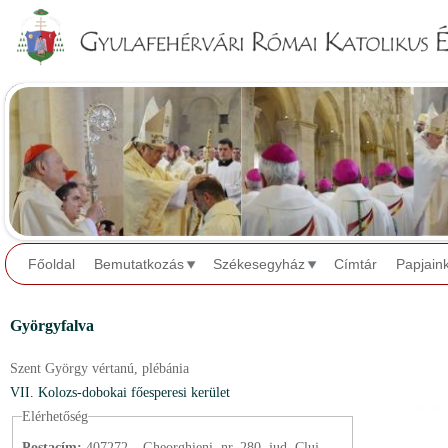
Jump to navigation
Főoldal
Bemutatkozás
Székesegyház
Címtár
Papjain
Györgyfalva
Szent György vértanú,
plébánia
VII. Kolozs-dobokai főesperesi kerület
Elérhetőség
Postacím:
407272 – Gheorghieni, nr. 280, jud. Cluj