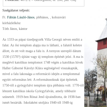
Szolgálatot teljesít:
Ft.
Fábián László-János
, plébános
, , kolozsvári
kórházlelkész
Tóth János, kántor
Az 1333-as pápai tizedjegyzék Villa Georgii néven említi a
falut. Az ősi templom alapja ma is látható, a falutól keletre
állott, és ott volt maga a falu is. A tornyon szereplő dátum
1530 (1570?) újítást vagy új templom építését jelzi. A ma is
meglévő katolikus templomot 1748 végén a katolikus hívek
Haller Gáborné Károlyi Klára segítségével visszakapták,
mivel a falu lakossága a reformáció idején a templommal
együtt református lett. A reformátusoknak újat építettek.
1750-től a györgyfalvi templom újra plébánia volt. 1770-től
létezett katolikus iskola Györgyfalván, amely többször
szünetelt. 1919-ben Rónai Jenő újraindította, de 1938-ban
ismét bezárták. Iskolaként utoljára 1940-től 1948-ig