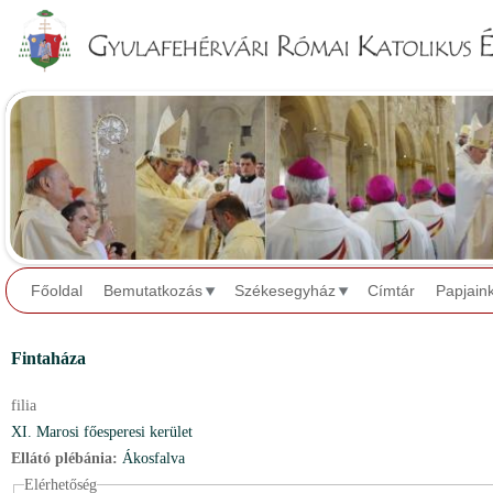
Jump to navigation
Főoldal
Bemutatkozás
Székesegyház
Címtár
Papjain
Fintaháza
filia
XI. Marosi főesperesi kerület
Ellátó plébánia:
Ákosfalva
Elérhetőség