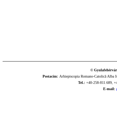
© Gyulafehérvár
Postacím:
Arhiepiscopia Romano-Catolică Alba Iu
Tel.:
+40-258-811.689, +
E-mail: