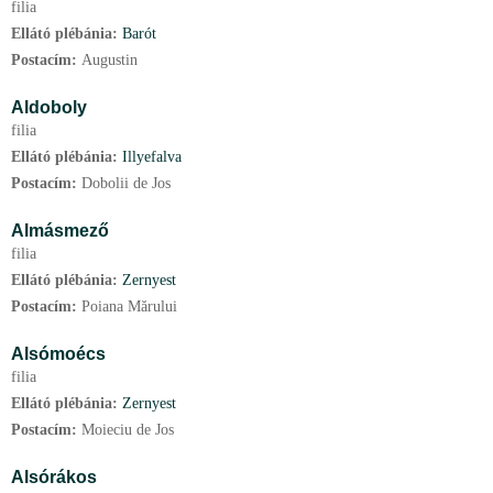
filia
Ellátó plébánia:
Barót
Postacím:
Augustin
Aldoboly
filia
Ellátó plébánia:
Illyefalva
Postacím:
Dobolii de Jos
Almásmező
filia
Ellátó plébánia:
Zernyest
Postacím:
Poiana Mărului
Alsómoécs
filia
Ellátó plébánia:
Zernyest
Postacím:
Moieciu de Jos
Alsórákos