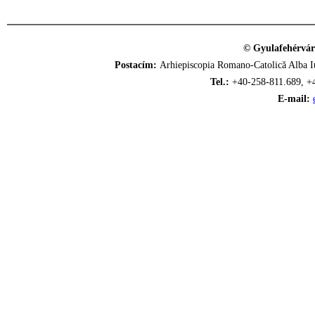
© Gyulafehérvár
Postacím:
Arhiepiscopia Romano-Catolică Alba Iu
Tel.:
+40-258-811.689, +
E-mail: