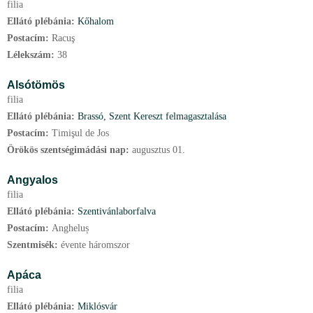
filia
Ellátó plébánia:
Kőhalom
Postacím:
Racuş
Lélekszám:
38
Alsótömös
filia
Ellátó plébánia:
Brassó, Szent Kereszt felmagasztalása
Postacím:
Timişul de Jos
Örökös szentségimádási nap:
augusztus
01.
Angyalos
filia
Ellátó plébánia:
Szentivánlaborfalva
Postacím:
Angheluș
Szentmisék:
évente háromszor
Apáca
filia
Ellátó plébánia:
Miklósvár