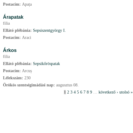
Postacím:
Apața
Árapatak
filia
Ellátó plébánia:
Sepsiszentgyörgy I.
Postacím:
Araci
Árkos
filia
Ellátó plébánia:
Sepsikőröspatak
Postacím:
Arcuș
Lélekszám:
230
Örökös szentségimádási nap:
augusztus
08.
O
1
2
3
4
5
6
7
8
9
…
következő ›
utolsó »
l
d
a
l
a
k