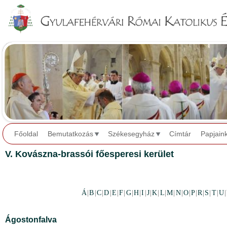
Jump to navigation
Főoldal
Bemutatkozás
Székesegyház
Címtár
Papjain
V. Kovászna-brassói főesperesi kerület
Á
|
B
|
C
|
D
|
E
|
F
|
G
|
H
|
I
|
J
|
K
|
L
|
M
|
N
|
O
|
P
|
R
|
S
|
T
|
U
|
Ágostonfalva