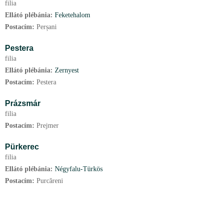
filia
Ellátó plébánia:
Feketehalom
Postacím:
Perșani
Pestera
filia
Ellátó plébánia:
Zernyest
Postacím:
Pestera
Prázsmár
filia
Postacím:
Prejmer
Pürkerec
filia
Ellátó plébánia:
Négyfalu-Türkös
Postacím:
Purcăreni