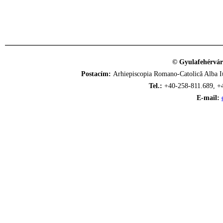
© Gyulafehérvár
Postacím:
Arhiepiscopia Romano-Catolică Alba Iu
Tel.:
+40-258-811.689, +
E-mail: