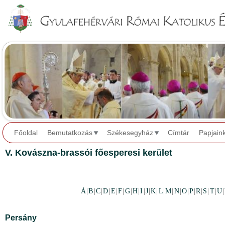
Jump to navigation
Főoldal
Bemutatkozás
Székesegyház
Címtár
Papjain
V. Kovászna-brassói főesperesi kerület
Á
|
B
|
C
|
D
|
E
|
F
|
G
|
H
|
I
|
J
|
K
|
L
|
M
|
N
|
O
|
P
|
R
|
S
|
T
|
U
|
Persány