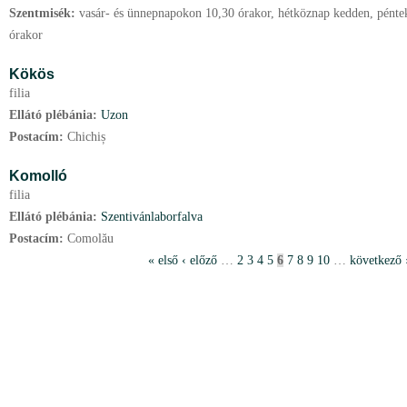
Szentmisék:
vasár- és ünnepnapokon 10,30 órakor, hétköznap kedden, péntek
órakor
Kökös
filia
Ellátó plébánia:
Uzon
Postacím:
Chichiș
Komolló
filia
Ellátó plébánia:
Szentivánlaborfalva
Postacím:
Comolău
O
« első
‹ előző
…
2
3
4
5
6
7
8
9
10
…
következő 
l
d
a
l
a
k