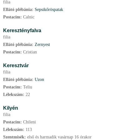
filia
Ellátó plébánia:
Sepsikőröspatak
Postacím:
Calnic
Keresztényfalva
filia
Ellátó plébánia:
Zernyest
Postacím:
Cristian
Keresztvár
filia
Ellátó plébánia:
Uzon
Postacím:
Teliu
Lélekszám:
22
Kilyén
filia
Postacím:
Chileni
Lélekszám:
113
Szentmisék:
első és harmadik vasárnap 16 órakor