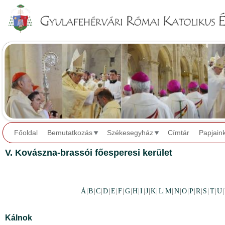
Jump to navigation
Főoldal
Bemutatkozás
Székesegyház
Címtár
Papjain
V. Kovászna-brassói főesperesi kerület
Á
|
B
|
C
|
D
|
E
|
F
|
G
|
H
|
I
|
J
|
K
|
L
|
M
|
N
|
O
|
P
|
R
|
S
|
T
|
U
|
Kálnok