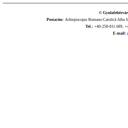
© Gyulafehérvár
Postacím:
Arhiepiscopia Romano-Catolică Alba Iu
Tel.:
+40-258-811.689, +
E-mail: