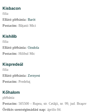
Kisbacon
filia
Ellátó plébánia:
Barót
Postacím:
Bățanii Mici
Kishilib
filia
Ellátó plébánia:
Ozsdola
Postacím:
Hilibul Mic
Kispredeál
filia
Ellátó plébánia:
Zernyest
Postacím:
Predeluţ
Kőhalom
plébánia
Postacím:
505500 – Rupea, str. Cetăţii, nr. 99, jud. Braşov
Örökös szentségimádási nap:
április
04.