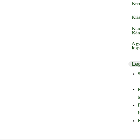
Ker
Kris
Kia
Kön
A gy
kis
Le
–
F
I
K