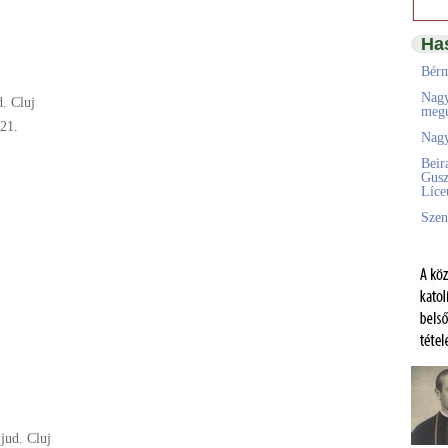
Ha
Bérm
Nagy
d. Cluj
megú
21.
Nagy
Beir
Gusz
Líc
Szen
jud. Cluj