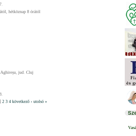
7.
tól, hétköznap 8 órától
Aghireșu, jud. Cluj
8.
1
2
3
4
következő ›
utolsó »
Sz
Vas