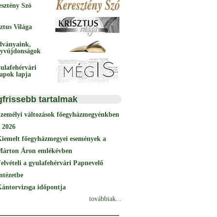
esztény Szó
ztus Világa
dványaink,
yvújdonságok
ulafehérvári
papok lapja
gfrissebb tartalmak
Személyi változások főegyházmegyénkben
 2026
Kiemelt főegyházmegyei események a
Márton Áron emlékévben
elvételi a gyulafehérvári Papnevelő
ntézetbe
ántorvizsga időpontja
továbbiak...