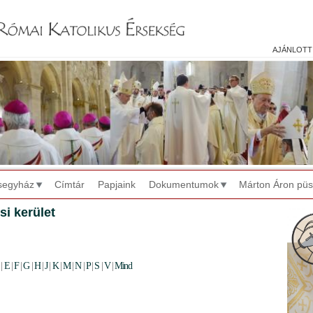
Jump to navigation
ajánlott
segyház
Címtár
Papjaink
Dokumentumok
Márton Áron pü
si kerület
|
E
|
F
|
G
|
H
|
J
|
K
|
M
|
N
|
P
|
S
|
V
|
Mind