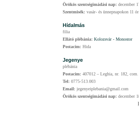
Örökös szentségimádási nap:
december
1
Szentmisék:
vasár- és ünnepnapokon 11 órá
Hídalmás
filia
Ellátó plébánia:
Kolozsvár - Monostor
Postacím:
Hida
Jegenye
plébánia
Postacím:
407012 – Leghia, nr. 182, com. 
Tel:
0775-513.003
Email:
jegenyeiplebania@gmail.com
Örökös szentségimádási nap:
december
1
O
l
d
a
l
a
k