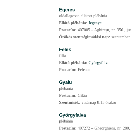
Egeres
oldallagosan ellátott plébánia
Ellátó plébánia:
Jegenye
Postacím:
407005 – Aghireșu, nr. 356., ju
Örökös szentségimádási nap:
szeptember
Felek
filia
Ellátó plébánia:
Györgyfalva
Postacím:
Feleacu
Gyalu
plébánia
Postacím:
Gilău
Szentmisék:
vasárnap 8:15 órakor
Györgyfalva
plébánia
Postacím:
407272 – Gheorghieni, nr. 280, 