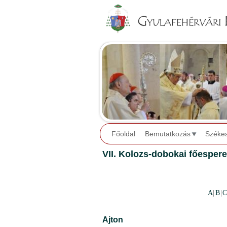
Főoldal
Bemutatkozás
Széke
VII. Kolozs-dobokai főespere
A
|
B
|
C
Ajton