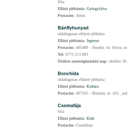
filia
Ellátó plébánia:
Györgyfalva
Postacím:
Aiton
Bánffyhunyad
oldallagosan ellátott plébánia
Ellátó plébánia:
Jegenye
Postacím:
405400 – Huedin, str. Horia, nr.
Tel:
0775-513.003
Örökös szentségimádási nap:
október
30.
Bonchida
oldallagosan ellátott plébánia
Ellátó plébánia:
Kisbács
Postacím:
407105 – Bonțida, nr. 435., jud
Csomafája
filia
Ellátó plébánia:
Kide
Postacím:
Ciumăfaia