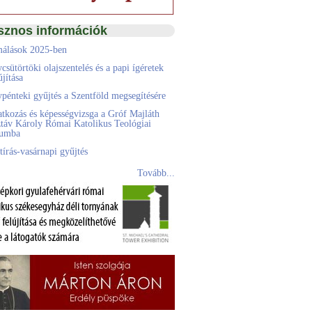
sznos információk
álások 2025-ben
csütörtöki olajszentelés és a papi ígéretek
jítása
pénteki gyűjtés a Szentföld megsegítésére
atkozás és képességvizsga a Gróf Majláth
táv Károly Római Katolikus Teológiai
eumba
tírás-vasárnapi gyűjtés
Tovább...