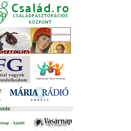
emle
árnap - Ajánló