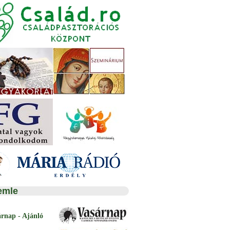
emle
árnap - Ajánló