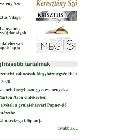
esztény Szó
ztus Világa
dványaink,
yvújdonságok
ulafehérvári
papok lapja
gfrissebb tartalmak
Személyi változások főegyházmegyénkben
 2026
Kiemelt főegyházmegyei események a
Márton Áron emlékévben
elvételi a gyulafehérvári Papnevelő
ntézetbe
ántorvizsga időpontja
továbbiak...