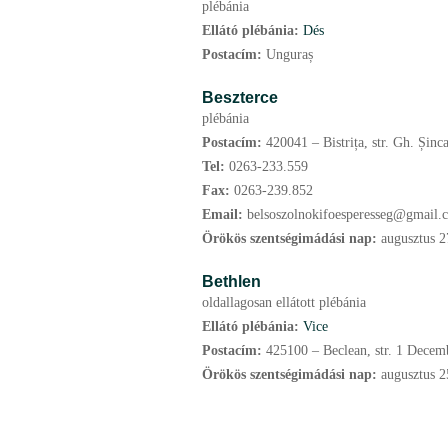
plébánia
Ellátó plébánia:
Dés
Postacím:
Unguraș
Beszterce
plébánia
Postacím:
420041 – Bistrița, str. Gh. Șinca
Tel:
0263-233.559
Fax:
0263-239.852
Email:
belsoszolnokifoesperesseg@gmail.
Örökös szentségimádási nap:
augusztus
2
Bethlen
oldallagosan ellátott plébánia
Ellátó plébánia:
Vice
Postacím:
425100 – Beclean, str. 1 Decemb
Örökös szentségimádási nap:
augusztus
2