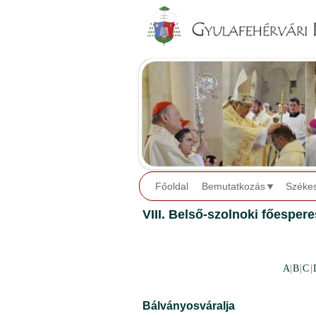
Főoldal
Bemutatkozás
Széke
VIII. Belső-szolnoki főespere
A
|
B
|
C
|
Bálványosváralja