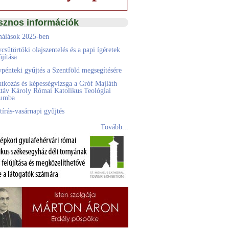
sznos információk
álások 2025-ben
csütörtöki olajszentelés és a papi ígéretek
jítása
pénteki gyűjtés a Szentföld megsegítésére
atkozás és képességvizsga a Gróf Majláth
táv Károly Római Katolikus Teológiai
eumba
tírás-vasárnapi gyűjtés
Tovább...