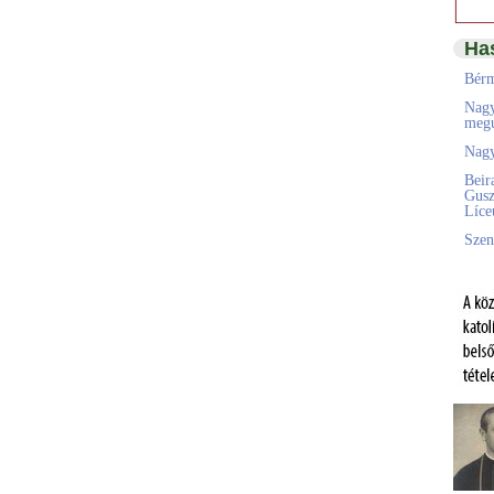
Ha
Bérm
Nagy
megú
Nagy
Beir
Gusz
Líc
Szen