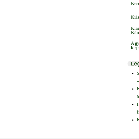
Ker
Kris
Kia
Kön
A gy
kis
Le
–
F
I
K