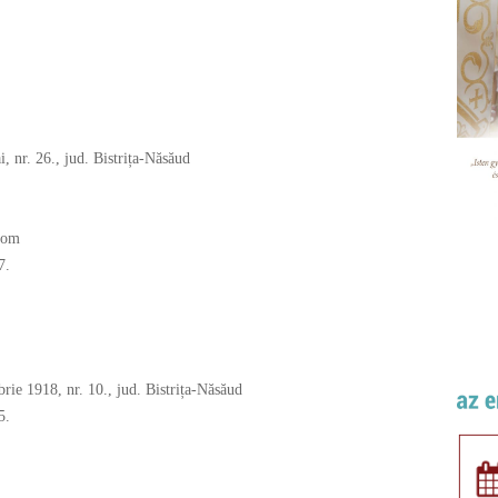
i, nr. 26., jud. Bistrița-Năsăud
com
7.
rie 1918, nr. 10., jud. Bistrița-Năsăud
5.