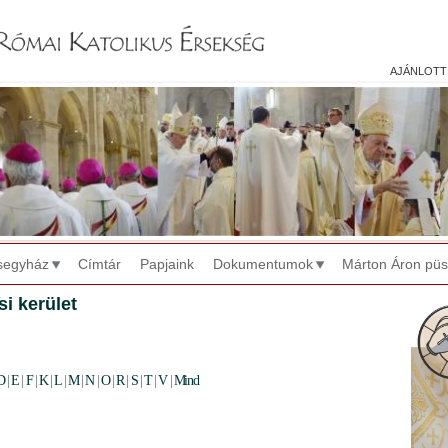
Jump to navigation
ajánlott
segyház
Címtár
Papjaink
Dokumentumok
Márton Áron pü
si kerület
D
|
E
|
F
|
K
|
L
|
M
|
N
|
O
|
R
|
S
|
T
|
V
|
Mind