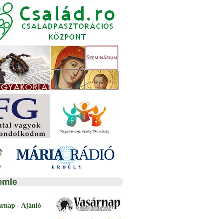
emle
árnap - Ajánló