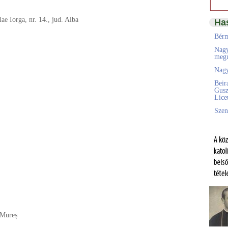
ae Iorga, nr. 14., jud. Alba
Ha
Bérm
Nagy
megú
Nagy
Beir
Gusz
Líc
Szen
 Mureș