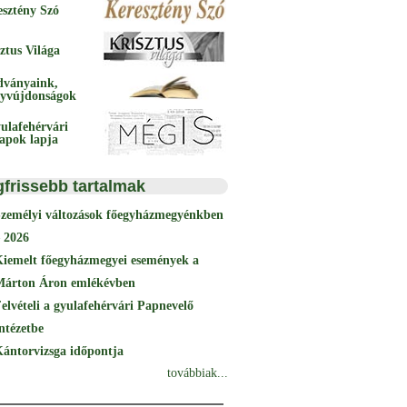
esztény Szó
ztus Világa
dványaink,
yvújdonságok
ulafehérvári
papok lapja
gfrissebb tartalmak
Személyi változások főegyházmegyénkben
 2026
Kiemelt főegyházmegyei események a
Márton Áron emlékévben
elvételi a gyulafehérvári Papnevelő
ntézetbe
ántorvizsga időpontja
továbbiak...