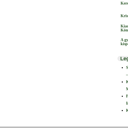
Ker
Kris
Kia
Kön
A gy
kis
Le
–
F
I
K