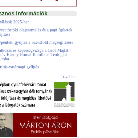
sznos információk
álások 2025-ben
csütörtöki olajszentelés és a papi ígéretek
jítása
pénteki gyűjtés a Szentföld megsegítésére
atkozás és képességvizsga a Gróf Majláth
táv Károly Római Katolikus Teológiai
eumba
tírás-vasárnapi gyűjtés
Tovább...