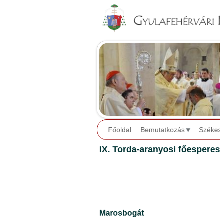
Főoldal
Bemutatkozás
Széke
IX. Torda-aranyosi főesperes
Marosbogát