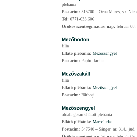
plébánia
Postacím:
515700 – Ocna Mureș, str. Nicol
Tel:
0771-033.606
Örökös szentségimádási nap:
február
08.
Mezőbodon
filia
Ellátó plébánia:
Mezőszengyel
Postacím:
Papiu Ilarian
Mezőszakáll
filia
Ellátó plébánia:
Mezőszengyel
Postacím:
Bărboși
Mezőszengyel
oldallagosan ellátott plébánia
Ellátó plébánia:
Marosludas
Postacím:
547540 – Sânger, nr. 314., jud.
Örökös szentségimádási nap:
február
09.