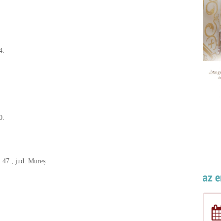
4.
0.
, 47., jud. Mureș