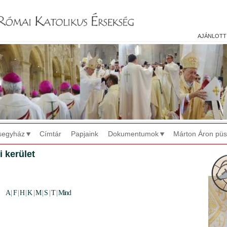
Jump to navigation
ajánlott
segyház
Címtár
Papjaink
Dokumentumok
Márton Áron pü
i kerület
A
|
F
|
H
|
K
|
M
|
S
|
T
|
Mind