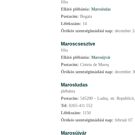
filia
Ellátó plébánia:
Marosludas
Postacím:
Bogata
Lélekszám:
14
Örökös szentségimádási nap:
december
2
Maroscsesztve
filia
Ellátó plébánia:
Marosújvár
Postacím:
Cisteiu de Mureş
Örökös szentségimádási nap:
december
3
Marosludas
plébánia
Postacím:
545200 – Luduș, str. Republicii
Tel:
0265-411.552
Lélekszám:
1150
Örökös szentségimádási nap:
február
07.
Marosújvár