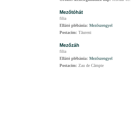
Mezőtóhát
filia
Ellátó plébánia:
Mezőszengyel
Postacím:
Tăureni
Mezőzáh
filia
Ellátó plébánia:
Mezőszengyel
Postacím:
Zau de Câmpie