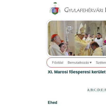
Főoldal
Bemutatkozás
Széke
XI. Marosi főesperesi kerület
A
|
B
|
C
|
D
|
E
|
Ehed