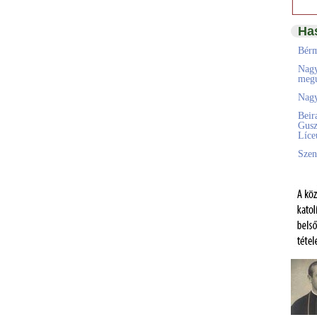
Ha
Bérm
Nagy
megú
Nagy
Beir
Gusz
Líc
Szen