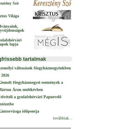
esztény Szó
ztus Világa
dványaink,
yvújdonságok
ulafehérvári
papok lapja
gfrissebb tartalmak
Személyi változások főegyházmegyénkben
 2026
Kiemelt főegyházmegyei események a
Márton Áron emlékévben
elvételi a gyulafehérvári Papnevelő
ntézetbe
ántorvizsga időpontja
továbbiak...