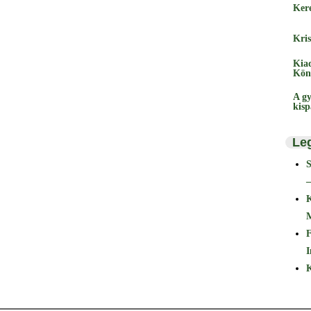
Ker
Kris
Kia
Kön
A gy
kis
Le
–
F
I
K