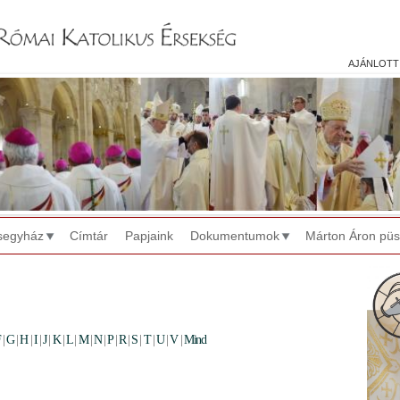
Jump to navigation
ajánlott
segyház
Címtár
Papjaink
Dokumentumok
Márton Áron pü
F
|
G
|
H
|
I
|
J
|
K
|
L
|
M
|
N
|
P
|
R
|
S
|
T
|
U
|
V
|
Mind