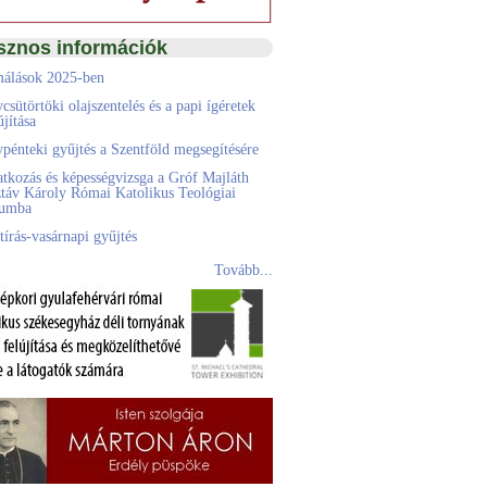
sznos információk
álások 2025-ben
csütörtöki olajszentelés és a papi ígéretek
jítása
pénteki gyűjtés a Szentföld megsegítésére
atkozás és képességvizsga a Gróf Majláth
táv Károly Római Katolikus Teológiai
eumba
tírás-vasárnapi gyűjtés
Tovább...