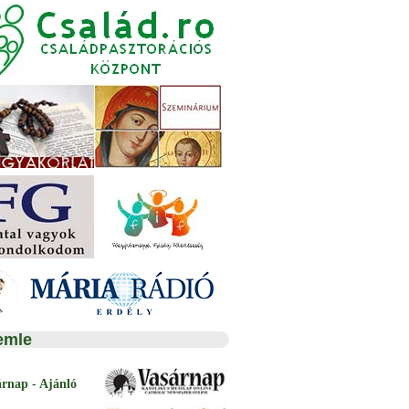
emle
árnap - Ajánló