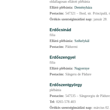
oldallagosan ellátott plébánia
Ellátó plébánia:
Deményháza
Postacím:
547321 – Ihod, str. Principală, 
Örökös szentségimádási nap:
január
28.
Erdőcsinád
filia
Ellátó plébánia:
Székelykál
Postacím:
Pădureni
Erdőszengyel
filia
Ellátó plébánia:
Nagyernye
Postacím:
Sângeru de Pădure
Erdőszentgyörgy
plébánia
Postacím:
547535 – Sângeorgiu de Pădure,
Tel:
0265-578.403
Örökös szentségimádási nap:
március
02.