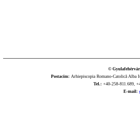
© Gyulafehérvár
Postacím:
Arhiepiscopia Romano-Catolică Alba Iu
Tel.:
+40-258-811.689, +
E-mail: