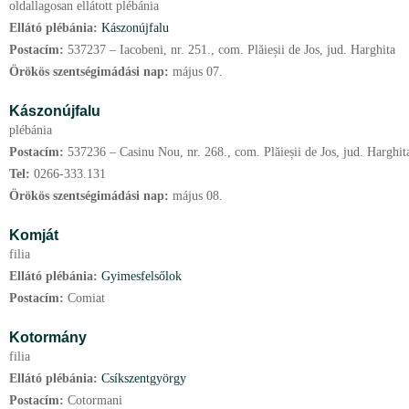
oldallagosan ellátott plébánia
Ellátó plébánia:
Kászonújfalu
Postacím:
537237 – Iacobeni, nr. 251., com. Plăieșii de Jos, jud. Harghita
Örökös szentségimádási nap:
május
07.
Kászonújfalu
plébánia
Postacím:
537236 – Casinu Nou, nr. 268., com. Plăieșii de Jos, jud. Harghit
Tel:
0266-333.131
Örökös szentségimádási nap:
május
08.
Komját
filia
Ellátó plébánia:
Gyimesfelsőlok
Postacím:
Comiat
Kotormány
filia
Ellátó plébánia:
Csíkszentgyörgy
Postacím:
Cotormani