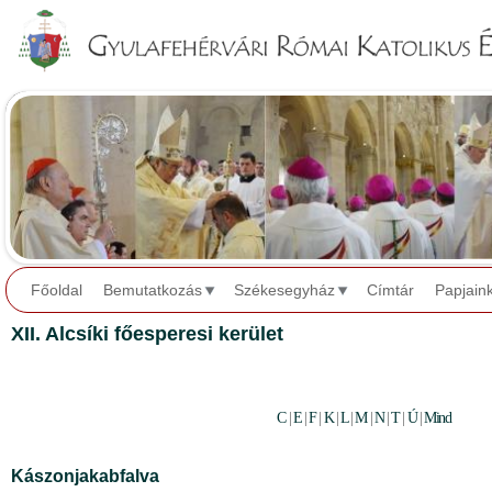
Jump to navigation
Főoldal
Bemutatkozás
Székesegyház
Címtár
Papjain
XII. Alcsíki főesperesi kerület
C
|
E
|
F
|
K
|
L
|
M
|
N
|
T
|
Ú
|
Mind
Kászonjakabfalva