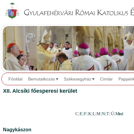
Jump to navigation
Főoldal
Bemutatkozás
Székesegyház
Címtár
Papjain
XII. Alcsíki főesperesi kerület
C
|
E
|
F
|
K
|
L
|
M
|
N
|
T
|
Ú
|
Mind
Nagykászon