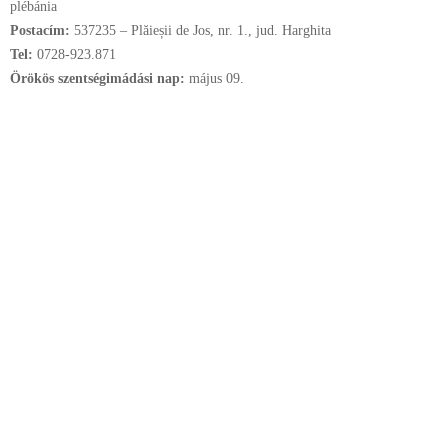
plébánia
Postacím:
537235 – Plăieșii de Jos, nr. 1., jud. Harghita
Tel:
0728-923.871
Örökös szentségimádási nap:
május
09.