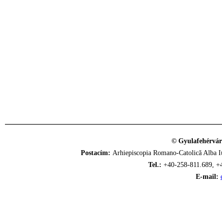
© Gyulafehérvár
Postacím:
Arhiepiscopia Romano-Catolică Alba Iu
Tel.:
+40-258-811.689, +
E-mail: