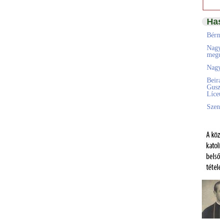
Ha
Bérm
Nagy
megú
Nagy
Beir
Gusz
Líc
Szen