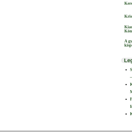
Ker
Kris
Kia
Kön
A gy
kis
Le
–
F
I
K