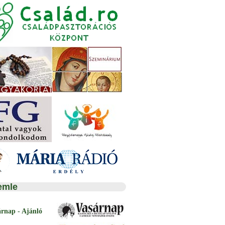
emle
árnap - Ajánló