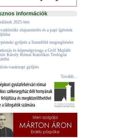
sznos információk
álások 2025-ben
csütörtöki olajszentelés és a papi ígéretek
jítása
pénteki gyűjtés a Szentföld megsegítésére
atkozás és képességvizsga a Gróf Majláth
táv Károly Római Katolikus Teológiai
eumba
tírás-vasárnapi gyűjtés
Tovább...