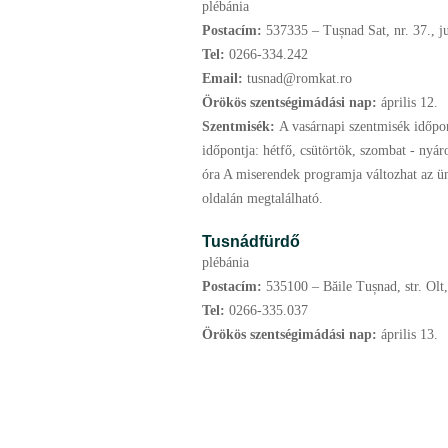
plébánia
Postacím:
537335 – Tușnad Sat, nr. 37., j
Tel:
0266-334.242
Email:
tusnad@romkat.ro
Örökös szentségimádási nap:
április
12.
Szentmisék:
A vasárnapi szentmisék időpon
időpontja: hétfő, csütörtök, szombat - nyá
óra A miserendek programja változhat az ü
oldalán megtalálható.
Tusnádfürdő
plébánia
Postacím:
535100 – Băile Tușnad, str. Olt,
Tel:
0266-335.037
Örökös szentségimádási nap:
április
13.