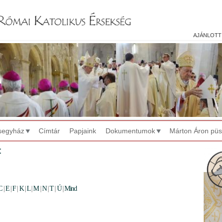
Jump to navigation
ajánlott
segyház
Címtár
Papjaink
Dokumentumok
Márton Áron pü
t
C
|
E
|
F
|
K
|
L
|
M
|
N
|
T
|
Ú
|
Mind