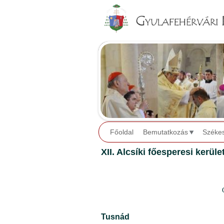
Főoldal
Bemutatkozás
Széke
XII. Alcsíki főesperesi kerüle
Tusnád