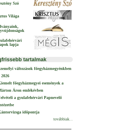
esztény Szó
ztus Világa
dványaink,
yvújdonságok
ulafehérvári
papok lapja
gfrissebb tartalmak
Személyi változások főegyházmegyénkben
 2026
Kiemelt főegyházmegyei események a
Márton Áron emlékévben
elvételi a gyulafehérvári Papnevelő
ntézetbe
ántorvizsga időpontja
továbbiak...