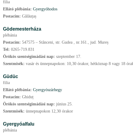
filia
Ellátó plébánia:
Gyergyóhodos
Postacím:
Gălăuțaș
Gödemesterháza
plébánia
Postacím:
547575 – Stânceni, str. Gudea , nr.161., jud. Mureș
Tel:
0265-719.831
Örökös szentségimádási nap:
szeptember
17.
Szentmisék:
vasár és ünnepnapokon: 10,30 órakor, hétköznap 8 vagy 18 óra
Güdüc
filia
Ellátó plébánia:
Gyergyószárhegy
Postacím:
Ghiduț
Örökös szentségimádási nap:
június
25.
Szentmisék:
ünnepnapokon 12,30 órakor
Gyergyóalfalu
plébánia