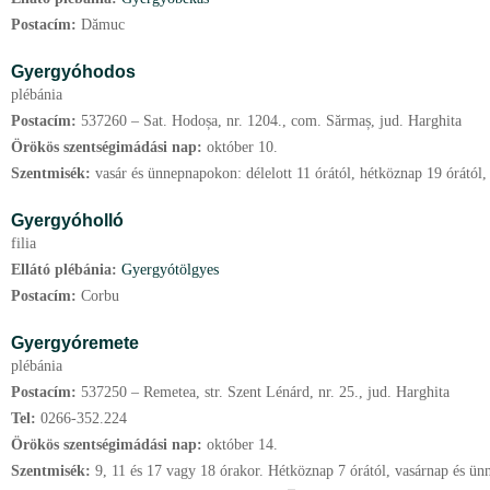
Postacím:
Dămuc
Gyergyóhodos
plébánia
Postacím:
537260 – Sat. Hodoșa, nr. 1204., com. Sărmaș, jud. Harghita
Örökös szentségimádási nap:
október
10.
Szentmisék:
vasár és ünnepnapokon: délelott 11 órától, hétköznap 19 órától, 
Gyergyóholló
filia
Ellátó plébánia:
Gyergyótölgyes
Postacím:
Corbu
Gyergyóremete
plébánia
Postacím:
537250 – Remetea, str. Szent Lénárd, nr. 25., jud. Harghita
Tel:
0266-352.224
Örökös szentségimádási nap:
október
14.
Szentmisék:
9, 11 és 17 vagy 18 órakor. Hétköznap 7 órától, vasárnap és ünn