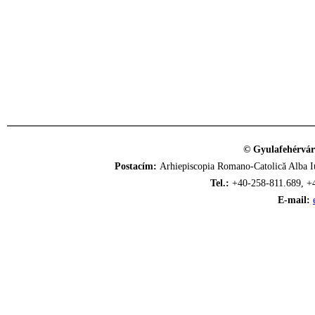
© Gyulafehérvár
Postacím:
Arhiepiscopia Romano-Catolică Alba Iu
Tel.:
+40-258-811.689, +
E-mail: