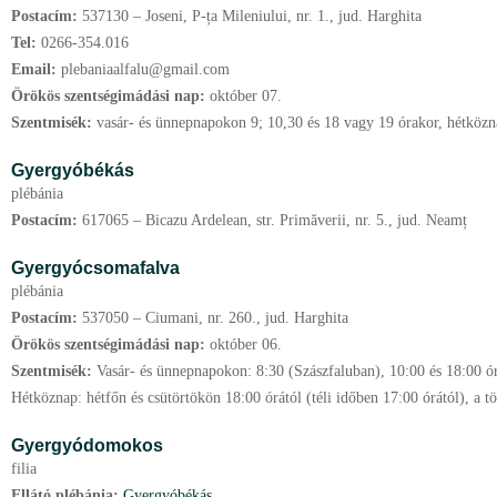
Postacím:
537130 – Joseni, P-ța Mileniului, nr. 1., jud. Harghita
Tel:
0266-354.016
Email:
plebaniaalfalu@gmail.com
Örökös szentségimádási nap:
október
07.
Szentmisék:
vasár- és ünnepnapokon 9; 10,30 és 18 vagy 19 órakor, hétközn
Gyergyóbékás
plébánia
Postacím:
617065 – Bicazu Ardelean, str. Primăverii, nr. 5., jud. Neamț
Gyergyócsomafalva
plébánia
Postacím:
537050 – Ciumani, nr. 260., jud. Harghita
Örökös szentségimádási nap:
október
06.
Szentmisék:
Vasár- és ünnepnapokon: 8:30 (Szászfaluban), 10:00 és 18:00 órá
Hétköznap: hétfőn és csütörtökön 18:00 órától (téli időben 17:00 órától), a t
Gyergyódomokos
filia
Ellátó plébánia:
Gyergyóbékás