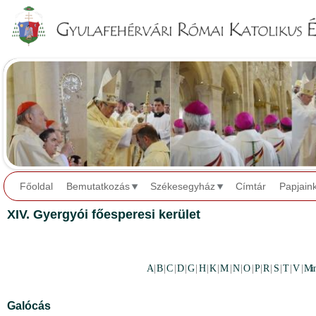
Jump to navigation
Főoldal
Bemutatkozás
Székesegyház
Címtár
Papjain
XIV. Gyergyói főesperesi kerület
A
|
B
|
C
|
D
|
G
|
H
|
K
|
M
|
N
|
O
|
P
|
R
|
S
|
T
|
V
|
Mi
Galócás