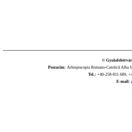
© Gyulafehérvár
Postacím:
Arhiepiscopia Romano-Catolică Alba Iu
Tel.:
+40-258-811.689, +
E-mail: