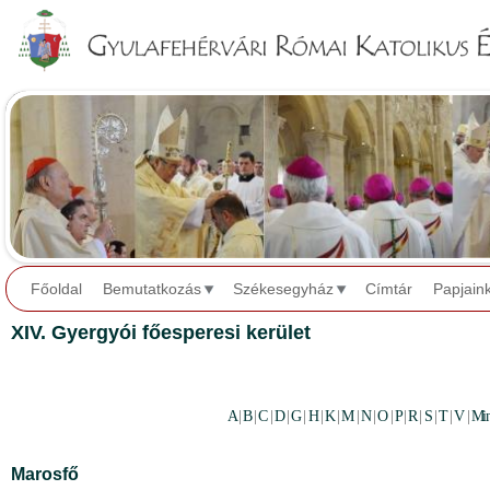
Jump to navigation
Főoldal
Bemutatkozás
Székesegyház
Címtár
Papjain
XIV. Gyergyói főesperesi kerület
A
|
B
|
C
|
D
|
G
|
H
|
K
|
M
|
N
|
O
|
P
|
R
|
S
|
T
|
V
|
Mi
Marosfő