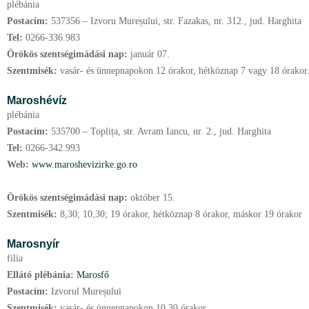
plébánia
Postacím:
537356 – Izvoru Mureșului, str. Fazakas, nr. 312., jud. Harghita
Tel:
0266-336.983
Örökös szentségimádási nap:
január
07.
Szentmisék:
vasár- és ünnepnapokon 12 órakor, hétköznap 7 vagy 18 órakor
Maroshévíz
plébánia
Postacím:
535700 – Toplița, str. Avram Iancu, nr. 2., jud. Harghita
Tel:
0266-342.993
Web:
www.maroshevizirke.go.ro
Örökös szentségimádási nap:
október
15.
Szentmisék:
8,30; 10,30; 19 órakor, hétköznap 8 órakor, máskor 19 órakor
Marosnyír
filia
Ellátó plébánia:
Marosfő
Postacím:
Izvorul Mureșului
Szentmisék:
vasár- és ünnepnapokon 10,30 órakor