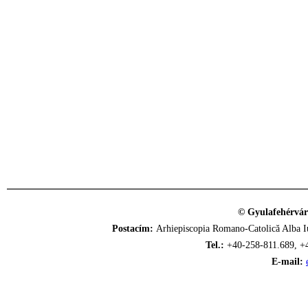
© Gyulafehérvár
Postacím:
Arhiepiscopia Romano-Catolică Alba Iu
Tel.:
+40-258-811.689, +
E-mail: