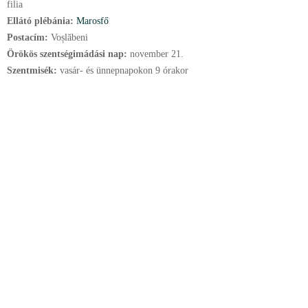
filia
Ellátó plébánia:
Marosfő
Postacím:
Voșlăbeni
Örökös szentségimádási nap:
november
21.
Szentmisék:
vasár- és ünnepnapokon 9 órakor