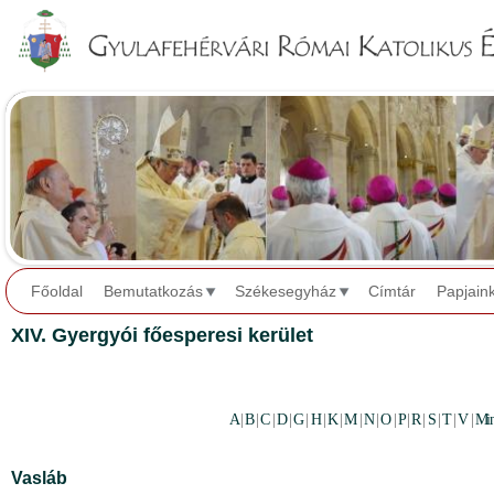
Jump to navigation
Főoldal
Bemutatkozás
Székesegyház
Címtár
Papjain
XIV. Gyergyói főesperesi kerület
A
|
B
|
C
|
D
|
G
|
H
|
K
|
M
|
N
|
O
|
P
|
R
|
S
|
T
|
V
|
Mi
Vasláb