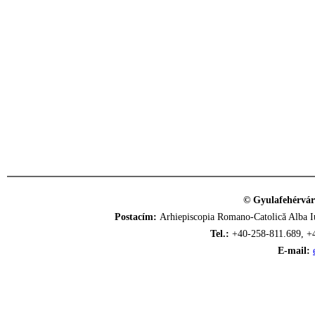
© Gyulafehérvár
Postacím:
Arhiepiscopia Romano-Catolică Alba Iu
Tel.:
+40-258-811.689, +
E-mail: