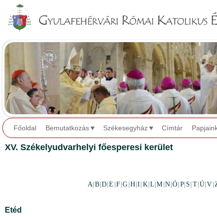
Jump to navigation
Főoldal
Bemutatkozás
Székesegyház
Címtár
Papjain
XV. Székelyudvarhelyi főesperesi kerület
A
|
B
|
D
|
E
|
F
|
G
|
H
|
I
|
K
|
L
|
M
|
N
|
Ó
|
P
|
S
|
T
|
Ú
|
V
|
Etéd