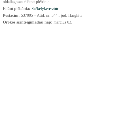
oldallagosan ellátott plébánia
Ellátó plébánia:
Székelykeresztúr
Postacím:
537005 – Atid, nr. 344., jud. Harghita
Örökös szentségimádási nap:
március
03.