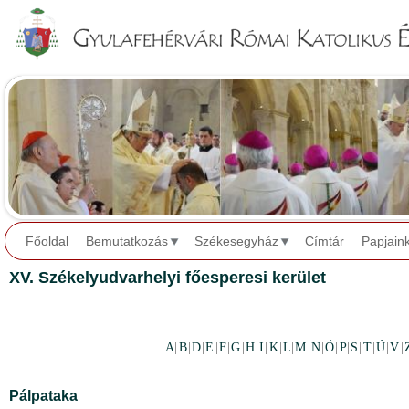
Jump to navigation
Főoldal
Bemutatkozás
Székesegyház
Címtár
Papjain
XV. Székelyudvarhelyi főesperesi kerület
A
|
B
|
D
|
E
|
F
|
G
|
H
|
I
|
K
|
L
|
M
|
N
|
Ó
|
P
|
S
|
T
|
Ú
|
V
|
Pálpataka