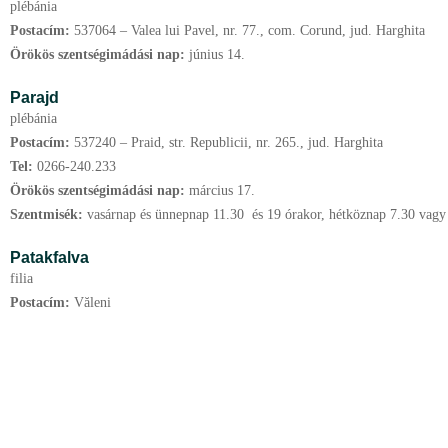
plébánia
Postacím:
537064 – Valea lui Pavel, nr. 77., com. Corund, jud. Harghita
Örökös szentségimádási nap:
június
14.
Parajd
plébánia
Postacím:
537240 – Praid, str. Republicii, nr. 265., jud. Harghita
Tel:
0266-240.233
Örökös szentségimádási nap:
március
17.
Szentmisék:
vasárnap és ünnepnap 11.30 és 19 órakor, hétköznap 7.30 vagy 
Patakfalva
filia
Postacím:
Văleni