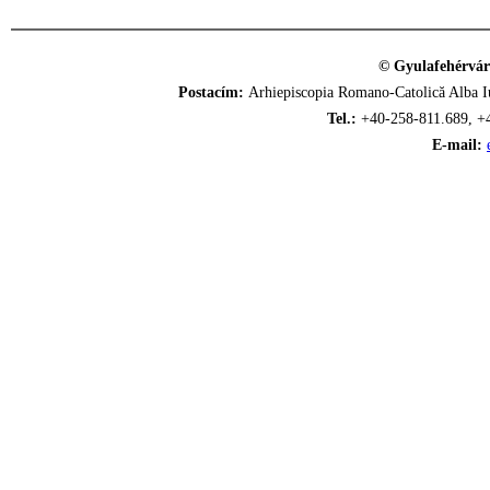
© Gyulafehérvár
Postacím:
Arhiepiscopia Romano-Catolică Alba Iu
Tel.:
+40-258-811.689, +
E-mail: